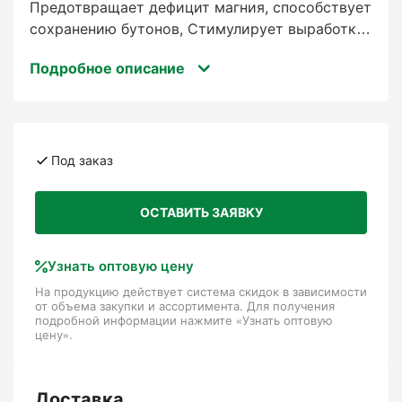
Предотвращает дефицит магния, способствует
сохранению бутонов, Стимулирует выработку
хлорофилла, повышает эффективность
Подробное описание
фотосинтеза, Чрезвычайно высокая
концентрация питательных веществ, что
позволяет снизить дозы удобрений, Полный
пакет макро- и микроэлементов,
адаптированный к текущим потребностям
Под заказ
растений, Содержание веществ, повышающих
устойчивость к стрессу, Высокая химическая
ОСТАВИТЬ ЗАЯВКУ
чистота для быстрого действия, безопасности
растений и высокой эффективности, Отличная
растворимость, даже в холодной воде, Может
Узнать оптовую цену
смешиваться со средствами защиты растений,
На продукцию действует система скидок в зависимости
от объема закупки и ассортимента. Для получения
Формулы DPI и M-77 для максимального
подробной информации нажмите «Узнать оптовую
использования питательных веществ.
цену».
Доставка