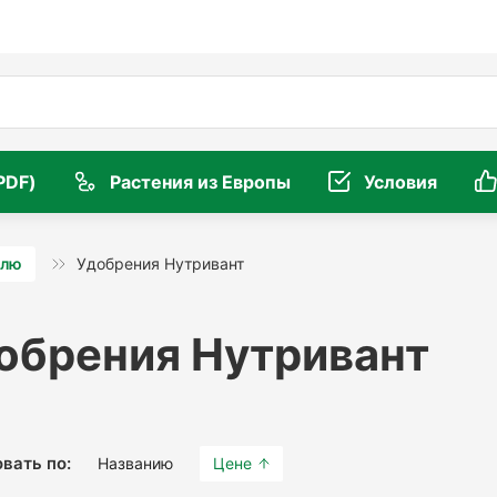
PDF)
Растения из Европы
Условия
елю
Удобрения Нутривант
обрения Нутривант
вать по:
Названию
Цене