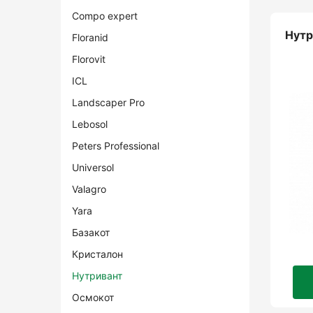
Compo expert
Нутр
Floranid
Florovit
ICL
Landscaper Pro
Lebosol
Peters Professional
Universol
Valagro
Yara
Базакот
Кристалон
Нутривант
Осмокот