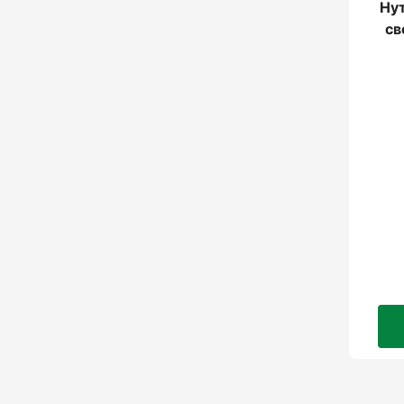
Ну
св