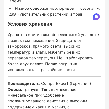
время
Низкое содержание хлоридов — безопасно
для чувствительных растений и трав
Условия хранения
30–40 г/м²
Хранить в оригинальной невскрытой упаковке
1 раз в сентябре–октябре
в закрытом помещении. Защищать от
заморозков, прямого света, высоких
температур и влаги. Избегать резких
перепадов температуры. Не штабелировать
Премиум газоны / гольф-фарвеи (поздняя
более двух паллет. После вскрытия
осень)
использовать в кратчайшие сроки.
40–60 г/м²
Производитель:
Compo Expert (Германия)
Форма:
гранулят
Тип:
комплексное
1 раз
минеральное NPK-удобрение
пролонгированного действия с высоким
содержанием калия и магния, с