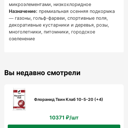
микроэлементами, низкохлоридное
Назначение:
премиальная осенняя подкормка
Спортивные поля перед зимой
— газоны, гольф-фарвеи, спортивные поля,
декоративные кустарники и деревья, розы,
40–50 г/м²
многолетники, питомники, городское
озеленение
1–2 раза
Вы недавно смотрели
Декоративные кустарники / розы (осень)
30–60 г/м² (приствольный круг)
Флоранид Твин Клаб 10-5-20 (+4)
1–2 раза
10371 ₽/шт