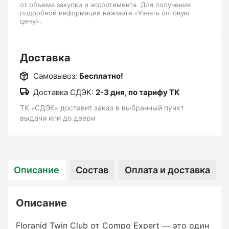
от объема закупки и ассортимента. Для получения
CROTODUR), что делает Twin Club одним из
подробной информации нажмите «Узнать оптовую
самых «медленных» удобрений в линейке.
цену».
Идеально для последней подкормки сезона.
Когда выбирать Floranid
Доставка
Twin Club
Самовывоз:
Бесплатно!
Доставка СДЭК:
2-3 дня, по тарифу ТК
Главная осенняя/позднеосенняя подкормка
ТК «СДЭК» доставит заказ в выбранный пункт
выдачи или до двери
(сентябрь–ноябрь) — для подготовки к
зимовке
На почвах с дефицитом калия и магния —
самая высокая концентрация этих элементов в
Описание
Состав
Оплата и доставка
линейке
Описание
Когда нужно минимальное стимулирование
роста и максимальное укрепление растений
Floranid Twin Club от Compo Expert — это один