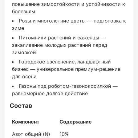
Азот общий (N)
повышение зимостойкости и устойчивости к
болезням
10%
Розы и многолетние цветы — подготовка к
зиме
Питомники растений и саженцы —
закаливание молодых растений перед
зимовкой
— нитратный + аммонийный
Городское озеленение, ландшафтный
бизнес — универсальное премиум-решение
~4%
для осени
Газоны под роботом-газонокосилкой —
равномерное долгое действие
— изодур (ISODUR®, IBDU)
Состав
~3,5%
Компонент
Содержание
Азот общий (N)
10%