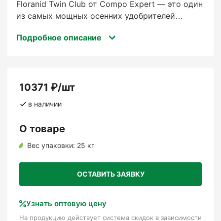
Floranid Twin Club от Compo Expert — это один
из самых мощных осенних удобрителей
линейки Floranid Twin с экстремально высоким
Подробное описание
содержанием калия (20%) и магния (4%).
Главное назначение — осенняя и
позднеосенняя подкормка для подготовки
растений к зимовке, повышения устойчивости
10371 ₽/шт
к холодам, болезням и стрессам.
в наличии
В отличие от Twin Eagle K
(узкоспециализированного для гольф-гринов),
О товаре
Twin Club — это универсальный премиум-
продукт для всех типов посадок: газонов,
Вес упаковки:
25 кг
гольф-полей, спортивных полей, деревьев,
кустарников, многолетников, питомников и
ОСТАВИТЬ ЗАЯВКУ
городского озеленения.
Узнать оптовую цену
Ключевая особенность: 60% общего азота — в
пролонгированной форме (ISODUR +
На продукцию действует система скидок в зависимости