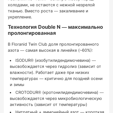
Очень высокий калий (20%):
холодами, не остаются с нежной незрелой
тканью. Вместо роста — закаливание и
укрепление.
Технология Double N — максимально
Укрепляет клеточные стенки — трава и
пролонгированная
растения становятся жёстче, устойчивее к
морозам
В Floranid Twin Club доля пролонгированного
азота — самая высокая в линейке (~60%):
Регулирует водный обмен — снижает риск
вымерзания
ISODUR® (изобутилидендимочевина) —
высвобождается через гидролиз (зависит от
Стимулирует развитие корневой системы —
влажности). Работает даже при низких
растение уходит в зиму с мощными корнями
температурах — критично для поздней осени
и зимы
Запасает энергию (сахара) в корнях для
CROTODUR® (кротонилидендимочевина) —
весеннего старта
высвобождается через микробиологическую
активность (зависит от температуры)
Нитратный + аммонийный азот — короткая