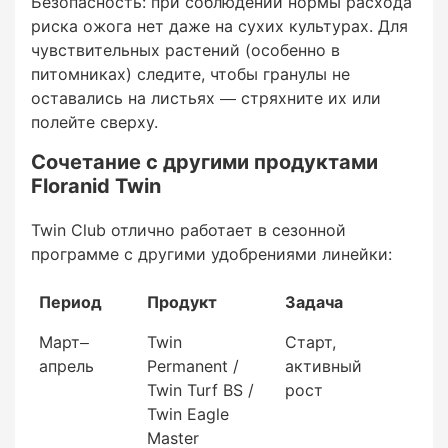
Безопасность: при соблюдении нормы расхода
ISODUR® (изобутилидендимочевина) —
риска ожога нет даже на сухих культурах. Для
высвобождается через гидролиз (зависит от
чувствительных растений (особенно в
влажности). Работает даже при низких
питомниках) следите, чтобы гранулы не
температурах — критично для поздней осени
оставались на листьях — стряхните их или
и зимы
полейте сверху.
CROTODUR® (кротонилидендимочевина) —
Сочетание с другими продуктами
высвобождается через микробиологическую
Floranid Twin
активность (зависит от температуры)
Twin Club отлично работает в сезонной
Нитратный + аммонийный азот — короткая
программе с другими удобрениями линейки:
часть, для начального эффекта
Период
Продукт
Задача
Март–
Twin
Старт,
апрель
Permanent /
активный
Результат:
Twin Turf BS /
рост
Twin Eagle
Постоянное мягкое снабжение азотом на
Master
протяжении 3–4 месяцев