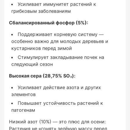
Усиливает иммунитет растений к
грибковым заболеваниям
Сбалансированный фосфор (5%):
Поддерживает корневую систему —
особенно важно для молодых деревьев и
кустарников перед зимой
Содержание хлоридов:
Стимулирует закладывание почек на
низкое (chloridarm).
Сертификация:
следующий сезон
Высокая сера (28,75% SO₃):
EU fertilizing product, PFC 1(C)(I)(a)(ii) —
комплексное минеральное NPK-удобрение с
Усиливает действие азота и других
магнием, серой и микроэлементами.
элементов
Повышает устойчивость растений к
Почему именно такой
патогенам
состав идеален для осени
Низкий азот (10%) — это плюс для осени:
Растения не «гонят» зелёную массу перед