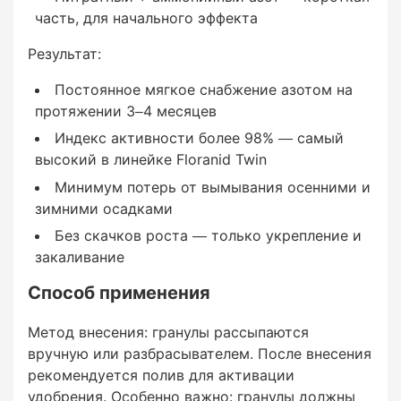
часть, для начального эффекта
Повышенный магний (4%):
Результат:
Постоянное мягкое снабжение азотом на
Ключевой элемент синтеза хлорофилла —
протяжении 3–4 месяцев
газон и листва остаются насыщенно-зелёными
Индекс активности более 98% — самый
до заморозков
высокий в линейке Floranid Twin
Минимум потерь от вымывания осенними и
Активизирует усвоение фосфора и других
зимними осадками
элементов
Без скачков роста — только укрепление и
Усиливает иммунитет растений к грибковым
закаливание
заболеваниям
Способ применения
Метод внесения: гранулы рассыпаются
вручную или разбрасывателем. После внесения
Сбалансированный фосфор (5%):
рекомендуется полив для активации
удобрения. Особенно важно: гранулы должны