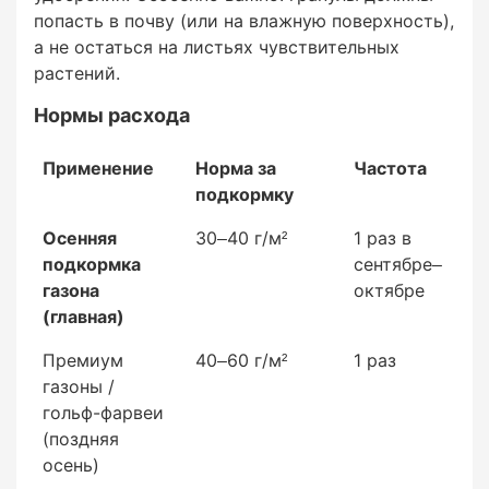
попасть в почву (или на влажную поверхность),
а не остаться на листьях чувствительных
Поддерживает корневую систему —
растений.
особенно важно для молодых деревьев и
кустарников перед зимой
Нормы расхода
Стимулирует закладывание почек на
Применение
Норма за
Частота
следующий сезон
подкормку
Осенняя
30–40 г/м²
1 раз в
подкормка
сентябре–
газона
октябре
Высокая сера (28,75% SO₃):
(главная)
Премиум
40–60 г/м²
1 раз
газоны /
Усиливает действие азота и других
гольф-фарвеи
элементов
(поздняя
осень)
Повышает устойчивость растений к