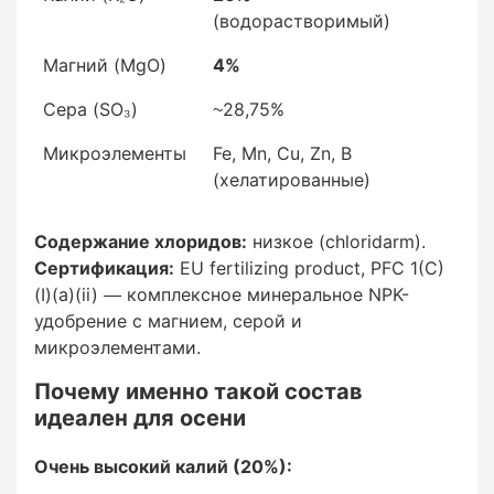
Фосфор (P₂O₅)
(водорастворимый)
Магний (MgO)
4%
5% (растворимый в воде и нейтр. цитрате
аммония)
Сера (SO₃)
~28,75%
Микроэлементы
Fe, Mn, Cu, Zn, B
(хелатированные)
Калий (K₂O)
Содержание хлоридов:
низкое (chloridarm).
20%
Сертификация:
EU fertilizing product, PFC 1(C)
(I)(a)(ii) — комплексное минеральное NPK-
удобрение с магнием, серой и
(водорастворимый)
микроэлементами.
Почему именно такой состав
идеален для осени
Магний (MgO)
Очень высокий калий (20%):