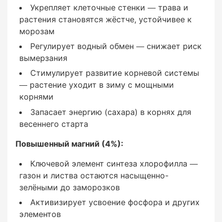
4%
Укрепляет клеточные стенки — трава и
растения становятся жёстче, устойчивее к
морозам
Регулирует водный обмен — снижает риск
вымерзания
Стимулирует развитие корневой системы
Сера (SO₃)
— растение уходит в зиму с мощными
корнями
~28,75%
Запасает энергию (сахара) в корнях для
весеннего старта
Повышенный магний (4%):
Микроэлементы
Ключевой элемент синтеза хлорофилла —
газон и листва остаются насыщенно-
Fe, Mn, Cu, Zn, B (хелатированные)
зелёными до заморозков
Активизирует усвоение фосфора и других
элементов