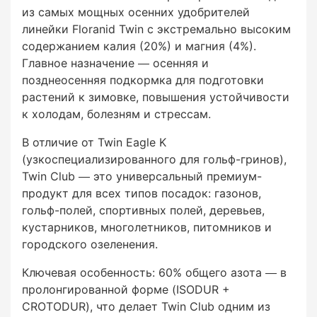
из самых мощных осенних удобрителей
Газоны под повышенной нагрузкой —
линейки Floranid Twin с экстремально высоким
спортивные поля перед зимой
содержанием калия (20%) и магния (4%).
Главное назначение — осенняя и
Гольф-фарвеи, спортивные газоны,
позднеосенняя подкормка для подготовки
представительские газоны
растений к зимовке, повышения устойчивости
к холодам, болезням и стрессам.
Декоративные деревья и кустарники —
повышение зимостойкости и устойчивости к
В отличие от Twin Eagle K
болезням
(узкоспециализированного для гольф-гринов),
Twin Club — это универсальный премиум-
Розы и многолетние цветы — подготовка к
продукт для всех типов посадок: газонов,
зиме
гольф-полей, спортивных полей, деревьев,
кустарников, многолетников, питомников и
Питомники растений и саженцы —
городского озеленения.
закаливание молодых растений перед
Ключевая особенность: 60% общего азота — в
зимовкой
пролонгированной форме (ISODUR +
CROTODUR), что делает Twin Club одним из
Городское озеленение, ландшафтный бизнес