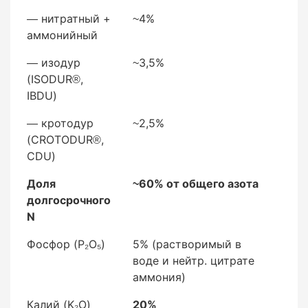
— нитратный +
~4%
— кротодур (CROTODUR®, CDU)
аммонийный
~2,5%
— изодур
~3,5%
(ISODUR®,
IBDU)
— кротодур
~2,5%
Доля долгосрочного N
(CROTODUR®,
CDU)
Доля
~60% от общего азота
долгосрочного
~60% от общего азота
N
Фосфор (P₂O₅)
5% (растворимый в
воде и нейтр. цитрате
аммония)
Калий (K₂O)
20%