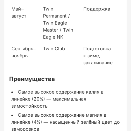
Май–
Twin
Поддержка
Индекс активности более 98% — самый
август
Permanent /
высокий в линейке Floranid Twin
Twin Eagle
Master / Twin
Минимум потерь от вымывания осенними и
Eagle NK
зимними осадками
Сентябрь–
Twin Club
Подготовка
Без скачков роста — только укрепление и
ноябрь
к зиме,
закаливание
закаливание
Преимущества
Способ применения
Самое высокое содержание калия в
линейке (20%) — максимальная
зимостойкость
Метод внесения: гранулы рассыпаются
Самое высокое содержание магния в
вручную или разбрасывателем. После
линейке (4%) — насыщенный зелёный цвет до
внесения рекомендуется полив для активации
заморозков
удобрения. Особенно важно: гранулы должны