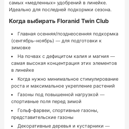
самых «медленных» удобрений в линейке.
— универсальное премиум-решение для осени
Идеально для последней подкормки сезона.
Газоны под роботом-газонокосилкой —
Когда выбирать Floranid Twin Club
равномерное долгое действие
Главная осенняя/позднеосенняя подкормка
(сентябрь–ноябрь) — для подготовки к
зимовке
Состав
На почвах с дефицитом калия и магния —
самая высокая концентрация этих элементов
в линейке
Компонент
Когда нужно минимальное стимулирование
роста и максимальное укрепление растений
Содержание
Газоны под повышенной нагрузкой —
спортивные поля перед зимой
Гольф-фарвеи, спортивные газоны,
представительские газоны
Декоративные деревья и кустарники —