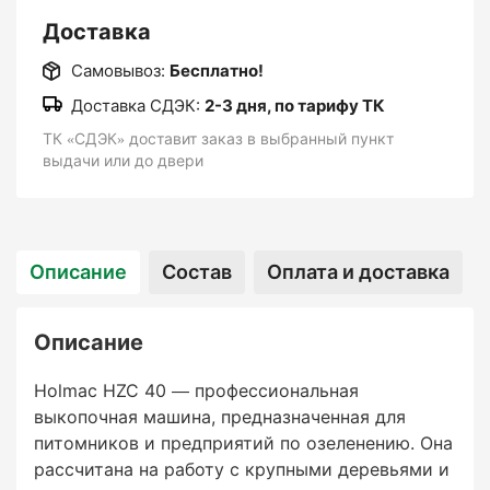
• Ширина машины: 106 см (закрытые гусеницы)
Доставка
/ 144 см (открытые)
• Высота: около 238 см
Самовывоз:
Бесплатно!
• Вес: около 2370 кг
Доставка СДЭК:
2-3 дня, по тарифу ТК
• Скорость передвижения: до 6 км/ч
ТК «СДЭК» доставит заказ в выбранный пункт
• Вертикальный подъём кома, виброзащита
выдачи или до двери
оператора, усиленная конструкция
Holmac HZC 40 — отличный выбор для работы
с крупными деревьями и интенсивной
Описание
Состав
Оплата и доставка
выкопкой. Модель сочетает высокую
мощность, продуманную конструкцию и
удобство для оператора, обеспечивая точную
Описание
и безопасную пересадку растений даже при
больших нагрузках.
Holmac HZC 40 — профессиональная
выкопочная машина, предназначенная для
питомников и предприятий по озеленению. Она
рассчитана на работу с крупными деревьями и