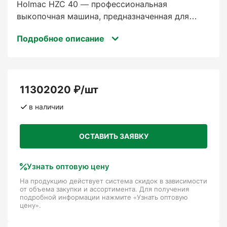
Holmac HZC 40 — профессиональная
выкопочная машина, предназначенная для
питомников и предприятий по озеленению.
Подробное описание
Она рассчитана на работу с крупными
деревьями и позволяет аккуратно извлекать
растения с корневым комом диаметром от 40
до 140 см. Машина оснащена системой
11302020 ₽/шт
вертикального подъёма, регулируемыми
гусеницами и улучшенной виброизоляцией
в наличии
рабочего места оператора, что делает её
эффективной и комфортной в эксплуатации.
ОСТАВИТЬ ЗАЯВКУ
Основные характеристики
Узнать оптовую цену
На продукцию действует система скидок в зависимости
• Диаметр корневого кома: 40–140 см
от объема закупки и ассортимента. Для получения
подробной информации нажмите «Узнать оптовую
• Двигатель: 4-цилиндровый дизель, объём
цену».
около 2,4 л
• Мощность: около 50 л.с.