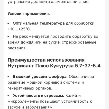
устранения дефицита элементов питания.
2-3 обработки в течение сезона: Первая – на
Условия применения:
ранних стадиях развития (3-6 листьев).
Вторая – в фазе активного роста (8-12
Оптимальная температура для обработки:
листьев). Дополнительно – при необходимости
+10…+25°C.
устранения дефицита элементов питания.
Не рекомендуется проводить обработку во
время дождя или на сухие, стрессированные
растения.
Условия применения:
Преимущества использования
Нутривант Плюс Кукуруза 5.7-37-5.4
Высокий уровень фосфора:
Обеспечивает
Оптимальная температура для обработки:
развитие мощной корневой системы и
+10…+25°C.
генеративных органов.
Устойчивость к стрессам:
Калий и
Не рекомендуется проводить обработку во
микроэлементы повышают устойчивость к
время дождя или на сухие, стрессированные
засухе и заболеваниям.