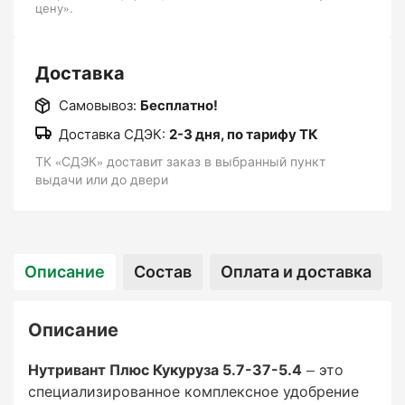
цену».
Растения:
Доставка
Самовывоз:
Бесплатно!
Специализировано для кукурузы.
Доставка СДЭК:
2-3 дня, по тарифу ТК
ТК «СДЭК» доставит заказ в выбранный пункт
Также может применяться для других культур,
выдачи или до двери
требующих высокого уровня фосфора на
определённых этапах роста (например,
зернобобовые).
Описание
Состав
Оплата и доставка
Стадии роста:
Описание
Нутривант Плюс Кукуруза 5.7-37-5.4
– это
специализированное комплексное удобрение