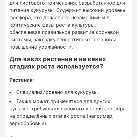
Ранние стадии (3-6 листьев):
для листового применения, разработанное для
питания кукурузы. Содержит высокий уровень
Для обеспечения активного роста корневой
фосфора, что делает его незаменимым в
системы.
критические фазы роста культуры,
обеспечивая правильное развитие корневой
Фаза закладки генеративных органов:
системы, закладку генеративных органов и
повышение урожайности.
Поддержка формирования початков и
Для каких растений и на каких
повышения их потенциальной продуктивности.
стадиях роста используется?
Вегетационный период:
Растения:
При проявлении недостатка фосфора или для
Специализировано для кукурузы.
поддержания оптимального питания в
Также может применяться для других
стрессовых условиях (засуха, холод).
культур, требующих высокого уровня фосфора
на определённых этапах роста (например,
зернобобовые).
Способ применения