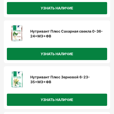
Калий и микроэлементы повышают
УЗНАТЬ НАЛИЧИЕ
устойчивость к засухе и заболеваниям.
Экономичность:
Нутривант Плюс Сахарная свекла 0-36-
Быстрое действие благодаря листовому
24+МЭ+ФВ
внесению.
Улучшение качества урожая:
УЗНАТЬ НАЛИЧИЕ
Способствует формированию крупных и
выровненных початков.
Нутривант Плюс Зерновой 6-23-
35+МЭ+ФВ
Совместимость:
Может применяться вместе с СЗР, что
УЗНАТЬ НАЛИЧИЕ
упрощает агротехнологии.