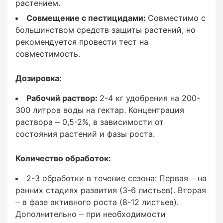
растением.
Совмещение с пестицидами:
Совместимо с
большинством средств защиты растений, но
Дозировка:
рекомендуется провести тест на
совместимость.
Дозировка:
Рабочий раствор:
Рабочий раствор:
2-4 кг удобрения на 200-
300 литров воды на гектар. Концентрация
2-4 кг удобрения на 200-300 литров воды на
раствора – 0,5-2%, в зависимости от
гектар. Концентрация раствора – 0,5-2%, в
состояния растений и фазы роста.
зависимости от состояния растений и фазы
роста.
Количество обработок:
2-3 обработки в течение сезона: Первая – на
ранних стадиях развития (3-6 листьев). Вторая
Количество обработок:
– в фазе активного роста (8-12 листьев).
Дополнительно – при необходимости