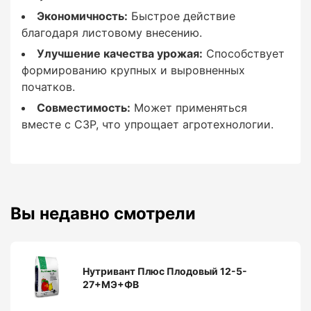
растения.
Экономичность:
Быстрое действие
благодаря листовому внесению.
Улучшение качества урожая:
Способствует
Преимущества
формированию крупных и выровненных
початков.
использования Нутривант
Совместимость:
Может применяться
Плюс Кукуруза 5.7-37-5.4
вместе с СЗР, что упрощает агротехнологии.
Высокий уровень фосфора:
Вы недавно смотрели
Обеспечивает развитие мощной корневой
системы и генеративных органов.
Нутривант Плюс Плодовый 12-5-
27+МЭ+ФВ
Устойчивость к стрессам: