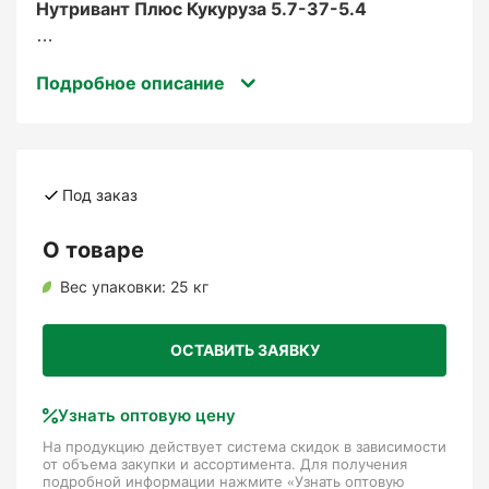
Нутривант Плюс Кукуруза 5.7-37-5.4
– это специализированное комплексное
Подробное описание
удобрение для листового применения,
разработанное для питания кукурузы.
Содержит высокий уровень фосфора, что
делает его незаменимым в критические фазы
роста культуры, обеспечивая правильное
Под заказ
развитие корневой системы, закладку
генеративных органов и повышение
О товаре
урожайности.
Вес упаковки:
25 кг
Для каких растений и на
ОСТАВИТЬ ЗАЯВКУ
каких стадиях роста
используется?
Узнать оптовую цену
На продукцию действует система скидок в зависимости
от объема закупки и ассортимента. Для получения
подробной информации нажмите «Узнать оптовую