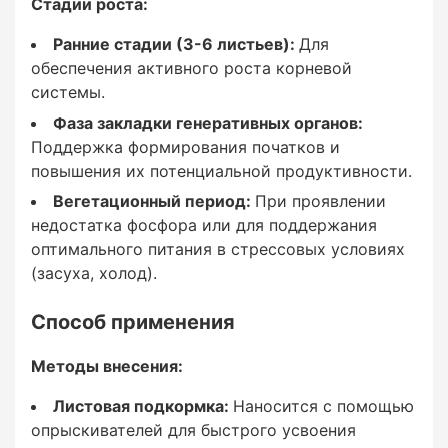
Стадии роста:
Ранние стадии (3-6 листьев):
Для
обеспечения активного роста корневой
системы.
Методы внесения:
Фаза закладки генеративных органов:
Поддержка формирования початков и
повышения их потенциальной продуктивности.
Вегетационный период:
При проявлении
Листовая подкормка:
недостатка фосфора или для поддержания
оптимального питания в стрессовых условиях
Наносится с помощью опрыскивателей для
(засуха, холод).
быстрого усвоения растением.
Способ применения
Совмещение с пестицидами:
Методы внесения:
Совместимо с большинством средств защиты
Листовая подкормка:
Наносится с помощью
растений, но рекомендуется провести тест на
опрыскивателей для быстрого усвоения
совместимость.