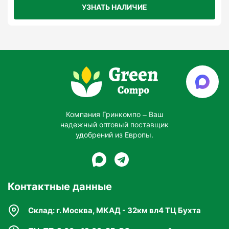
УЗНАТЬ НАЛИЧИЕ
Стимулирует цветение, завязывание плодов и
их налив.
Улучшение устойчивости:
Повышает стрессоустойчивость растений к
засухе, заболеваниям и другим
неблагоприятным факторам.
Компания Гринкомпо – Ваш
надежный оптовый поставщик
Экономичность:
удобрений из Европы.
Быстрая усвояемость питательных веществ
позволяет снизить нормы внесения.
Контактные данные
Универсальность:
Склад: г. Москва, МКАД - 32км вл4 ТЦ Бухта
Подходит для широкого спектра овощных