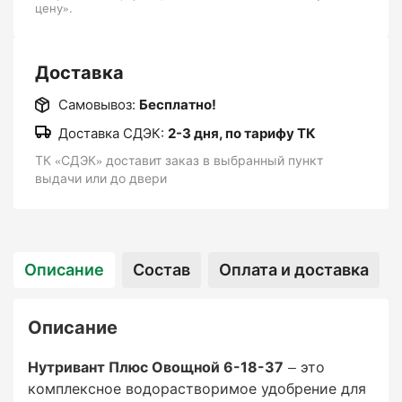
цену».
Растения:
Доставка
Самовывоз:
Бесплатно!
Подходит для большинства овощных культур,
Доставка СДЭК:
2-3 дня, по тарифу ТК
включая: Томаты. Огурцы. Перец. Кабачки.
ТК «СДЭК» доставит заказ в выбранный пункт
Капусту. Лук. Морковь. Бахчевые культуры.
выдачи или до двери
Стадии роста:
Описание
Состав
Оплата и доставка
Описание
Фаза бутонизации и цветения:
Нутривант Плюс Овощной 6-18-37
– это
Для улучшения цветения и увеличения
комплексное водорастворимое удобрение для