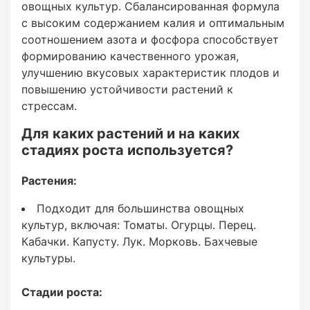
завязывания плодов.
овощных культур. Сбалансированная формула
с высоким содержанием калия и оптимальным
Фаза формирования и наливания плодов:
соотношением азота и фосфора способствует
формированию качественного урожая,
Для увеличения массы и улучшения качества
улучшению вкусовых характеристик плодов и
плодов.
повышению устойчивости растений к
стрессам.
Фаза созревания:
Для каких растений и на каких
стадиях роста используется?
Для повышения содержания сахаров и
улучшения окраски плодов.
Растения:
Подходит для большинства овощных
культур, включая: Томаты. Огурцы. Перец.
Способ применения
Кабачки. Капусту. Лук. Морковь. Бахчевые
культуры.
Стадии роста: