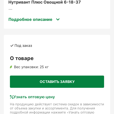
Нутривант Плюс Овощной 6-18-37
– это комплексное водорастворимое
Подробное описание
удобрение для овощных культур.
Сбалансированная формула с высоким
содержанием калия и оптимальным
соотношением азота и фосфора способствует
формированию качественного урожая,
Под заказ
улучшению вкусовых характеристик плодов и
повышению устойчивости растений к
О товаре
стрессам.
Вес упаковки:
25 кг
Для каких растений и на
ОСТАВИТЬ ЗАЯВКУ
каких стадиях роста
используется?
Узнать оптовую цену
На продукцию действует система скидок в зависимости
от объема закупки и ассортимента. Для получения
подробной информации нажмите «Узнать оптовую