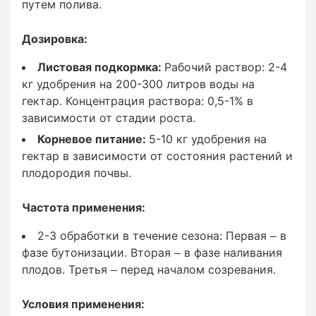
путем полива.
Дозировка:
Листовая подкормка:
Листовая подкормка:
Рабочий раствор: 2-4
Рабочий раствор: 2-4 кг удобрения на 200-300
кг удобрения на 200-300 литров воды на
литров воды на гектар. Концентрация
гектар. Концентрация раствора: 0,5-1% в
раствора: 0,5-1% в зависимости от стадии
зависимости от стадии роста.
роста.
Корневое питание:
5-10 кг удобрения на
гектар в зависимости от состояния растений и
Корневое питание:
плодородия почвы.
5-10 кг удобрения на гектар в зависимости от
Частота применения:
состояния растений и плодородия почвы.
2-3 обработки в течение сезона: Первая – в
фазе бутонизации. Вторая – в фазе наливания
плодов. Третья – перед началом созревания.
Частота применения:
Условия применения: