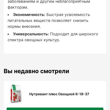
на стрессированные растения.
заболеваниям и другим неблагоприятным
факторам.
Экономичность:
Быстрая усвояемость
питательных веществ позволяет снизить
Преимущества
нормы внесения.
использования Нутривант
Универсальность:
Подходит для широкого
Плюс Овощной 6-18-37
спектра овощных культур.
Вы недавно смотрели
Сбалансированный состав:
Высокое содержание калия идеально
подходит для овощных культур, улучшая
Нутривант плюс Овощной 6-18-37
качество плодов.
Повышение урожайности: