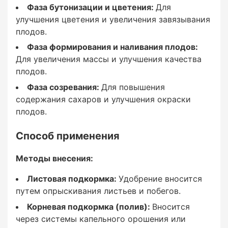
Фаза бутонизации и цветения:
Для
Методы внесения:
улучшения цветения и увеличения завязывания
плодов.
Фаза формирования и наливания плодов:
Для увеличения массы и улучшения качества
Листовая подкормка:
плодов.
Удобрение вносится путем опрыскивания
Фаза созревания:
Для повышения
листьев и побегов.
содержания сахаров и улучшения окраски
плодов.
Корневая подкормка (полив):
Способ применения
Вносится через системы капельного орошения
Методы внесения:
или путем полива.
Листовая подкормка:
Удобрение вносится
путем опрыскивания листьев и побегов.
Корневая подкормка (полив):
Вносится
Дозировка:
через системы капельного орошения или