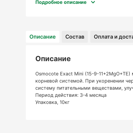
Период действия: 3-4 месяца
Подробное описание
Упаковка, 10кг
Описание
Состав
Оплата и дост
Описание
Osmocote Exact Mini (15-9-11+2MgO+TE)
корневой системой. При укоренении че
систему питательными веществами, улу
Период действия: 3-4 месяца
Упаковка, 10кг