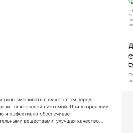
На
за
п
оп
Д
Т
в
 можно смешивать с субстратом перед
развитой корневой системой. При укоренении
но и эффективно обеспечивает
тельными веществами, улучшая качество