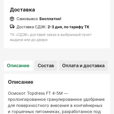
Доставка
Самовывоз:
Бесплатно!
Osmocote Topdress: что
Доставка СДЭК:
2-3 дня, по тарифу ТК
отличает его от
ТК «СДЭК» доставит заказ в выбранный пункт
стандартного Осмокота?
выдачи или до двери
Описание
Состав
Оплата и доставка
Ключевое отличие — прилипатель в составе
гранул.
Описание
Осмокот Topdress FT 4-5M —
пролонгированное гранулированное удобрение
Он обеспечивает сцепление с поверхностью
для поверхностного внесения в контейнерных
субстрата: удобрение не скатывается при
и горшечных питомниках, разработанное под
наклоне горшка, не смывается во время дождя