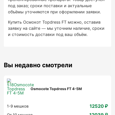
поставки и актуальные объёмы уточняются
под заказ; сроки поставки и актуальные
при оформлении заявки.
объёмы уточняются при оформлении заявки.
Купить Осмокот Topdress FT можно, оставив
заявку на сайте — мы уточним наличие, сроки
Купить Осмокот Topdress FT можно, оставив
и стоимость доставки под ваш объём.
заявку на сайте — мы уточним наличие, сроки
и стоимость доставки под ваш объём.
Вы недавно смотрели
Osmocote Topdress FT 4-5M
12520 ₽
1-9 мешков
12039 ₽
От 10 мешков