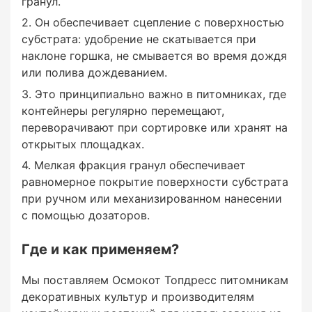
гранул.
Он обеспечивает сцепление с поверхностью
Где и как применяем?
субстрата: удобрение не скатывается при
наклоне горшка, не смывается во время дождя
или полива дождеванием.
Это принципиально важно в питомниках, где
контейнеры регулярно перемещают,
переворачивают при сортировке или хранят на
Мы поставляем Осмокот Топдресс
открытых площадках.
питомникам декоративных культур и
производителям контейнерных растений для
Мелкая фракция гранул обеспечивает
использования на второй год вегетации.
равномерное покрытие поверхности субстрата
Препарат вносится поверхностно — под
при ручном или механизированном нанесении
эмиттер капельной системы или по
с помощью дозаторов.
поверхности субстрата при дождевальном
поливе. Рекомендуется применение через
Где и как применяем?
специализированные аппликаторы ICL для
Мы поставляем Осмокот Топдресс питомникам
точного контроля дозировки. Стандартная
декоративных культур и производителям
норма внесения и схема уточняются под