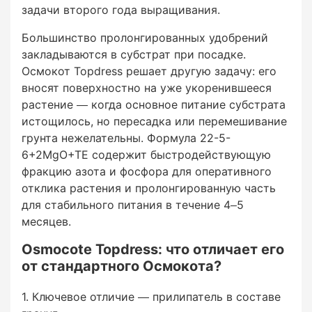
задачи второго года выращивания.
или полива дождеванием.
Большинство пролонгированных удобрений
закладываются в субстрат при посадке.
Осмокот Topdress решает другую задачу: его
Это принципиально важно в питомниках, где
вносят поверхностно на уже укоренившееся
контейнеры регулярно перемещают,
растение — когда основное питание субстрата
переворачивают при сортировке или хранят на
истощилось, но пересадка или перемешивание
открытых площадках.
грунта нежелательны. Формула 22-5-
6+2MgO+TE содержит быстродействующую
фракцию азота и фосфора для оперативного
отклика растения и пролонгированную часть
Мелкая фракция гранул обеспечивает
для стабильного питания в течение 4–5
равномерное покрытие поверхности
месяцев.
субстрата при ручном или механизированном
Osmocote Topdress: что отличает его
нанесении с помощью дозаторов.
от стандартного Осмокота?
Ключевое отличие — прилипатель в составе