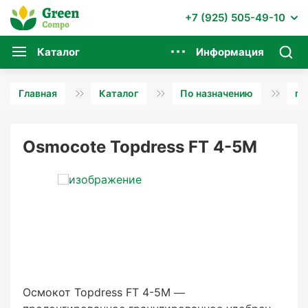
+7 (925) 505-49-10
Каталог
Информация
Главная
Каталог
По назначению
пр
Osmocote Topdress FT 4-5M
Осмокот Topdress FT 4-5M —