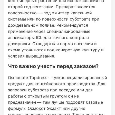
контейнерных растений для использования на
конкретную культуру и условия выращивания.
второй год вегетации. Препарат вносится
поверхностно — под эмиттер капельной
системы или по поверхности субстрата при
Что важно учесть перед
дождевальном поливе. Рекомендуется
применение через специализированные
заказом?
аппликаторы ICL для точного контроля
дозировки. Стандартная норма внесения и
схема уточняются под конкретную культуру и
условия выращивания.
Что важно учесть перед заказом?
Osmocote Topdress —
узкоспециализированный продукт для
Osmocote Topdress — узкоспециализированный
контейнерного производства. Для заправки
продукт для контейнерного производства. Для
субстрата при посадке или для работы с
заправки субстрата при посадке или для
открытым грунтом он не предназначен — там
работы с открытым грунтом он не
лучше подходят базовые формулы Осмокот
предназначен — там лучше подходят базовые
Экзакт или другие пролонгированные
формулы Осмокот Экзакт или другие
препараты. Товар доступен под заказ; сроки
пролонгированные препараты. Товар доступен