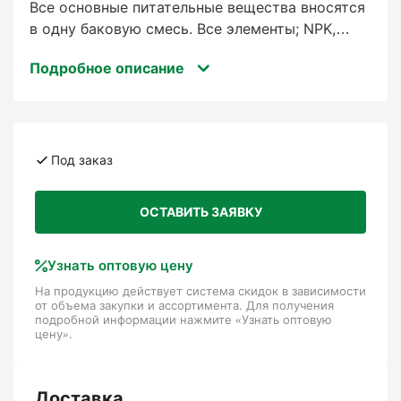
Все основные питательные вещества вносятся
в одну баковую смесь. Все элементы; NPK,
магний, микроэлементы и даже кальций;
Подробное описание
Всегда одинаковый состав благодаря
строгому контролю качества; Быстрый эффект
благодаря сильной, быстрой работе;
Полностью и быстро растворяется благодаря
специальным ингредиентам и системе «Bright
Под заказ
Solution System»; Отличное соотношение цена/
качество; Всегда подходящий анализ для
ОСТАВИТЬ ЗАЯВКУ
вашей культуры; Здоровый рост в результате
постоянного снабжения кальцием. Улучшает
качество оросительной воды.
Узнать оптовую цену
На продукцию действует система скидок в зависимости
от объема закупки и ассортимента. Для получения
Упаковка, 25кг
подробной информации нажмите «Узнать оптовую
цену».
Доставка