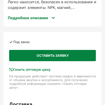
Легко наносится, безопасен в использовании и
содержит элементы: NPK, магний,
микроэлементы; Всегда одинаковый состав
Подробное описание
благодаря строгому контролю качества;
Быстрый эффект благодаря сильной, быстрой
работе; Полностью и быстро растворяется
благодаря специальным ингредиентам и
системе «Bright Solution System»; Отличное
Под заказ
соотношение цена/качество; Всегда
подходящий анализ для вашей культуры.
ОСТАВИТЬ ЗАЯВКУ
Упаковка, 25кг
Узнать оптовую цену
На продукцию действует система скидок в зависимости
от объема закупки и ассортимента. Для получения
подробной информации нажмите «Узнать оптовую
цену».
Доставка