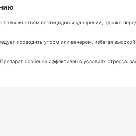
ению
 плодов, улучшает их товарные качества.
 большинством пестицидов и удобрений, однако пере
засухи, заморозков, механических
едует проводить утром или вечером, избегая высокой
Препарат особенно эффективен в условиях стресса: за
истовая обработка)