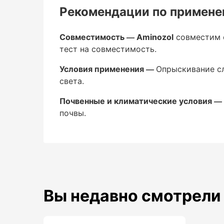
Рекомендации по примен
Стимулирует увеличение размера и веса
Совместимость —
Aminozol
совместим с
Регенерация после стрессов —
тест на совместимость.
Помогает восстановить растение после 
Условия применения —
Опрыскивание сл
повреждений или химического стресса.
света.
Способ применения
Почвенные и климатические условия —
почвы.
Внекорневая подкормка (л
Вы недавно смотрели
Дозировка