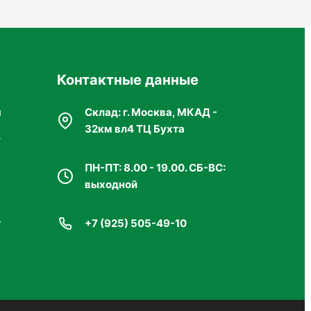
Контактные данные
я
Склад: г. Москва, МКАД -
рениями для повышения эффективности
32км вл4 ТЦ Бухта
г
я
ПН-ПТ: 8.00 - 19.00. СБ-ВС:
выходной
т
+7 (925) 505-49-10