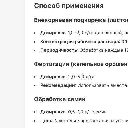
Способ применения
Aminozol
Внекорневая подкормка (листо
эффективен на всех этапах роста растен
Дозировка
: 1,0–2,0 л/га для овощей,
Начальная фаза роста (укоренение) —
Концентрация рабочего раствора
: 0,
Периодичность
: Обработка каждые 1
Ускоряет прорастание семян и укоренен
Фертигация (капельное орошен
Фаза активного роста —
Дозировка
: 2,0–5,0 л/га.
Повышает ростовые процессы, способс
Рекомендации
: Использовать вмест
Фаза цветения и завязи —
Обработка семян
Увеличивает количество завязей, улучша
Дозировка
: 0,5–1,0 л/т семян.
Цель
: Ускорение прорастания и увел
Фаза формирования плодов —