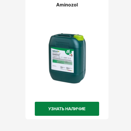
Aminozol
: 1,0–2,0 л/га для овощей, зерновых и те
ягод и декоративных растений.
Концентрация рабочего раствора
: 0,1–0,3% (1–3 мл на 1 л воды).
Периодичность
: Обработка каждые 10–14 дней, особенн
Фертигация (капельное о
УЗНАТЬ НАЛИЧИЕ