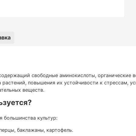
тв.
пользуется?
авка
ства культур:
содержащий свободные аминокислоты, органические в
 растений, повышения их устойчивости к стрессам, у
ательных веществ.
ртофель.
ьзуется?
я большинства культур:
ника.
 перцы, баклажаны, картофель.