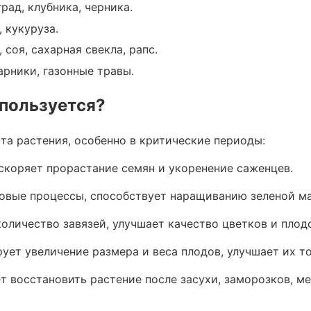
град, клубника, черника.
, кукуруза.
 соя, сахарная свекла, рапс.
тарники, газонные травы.
спользуется?
пс.
та растения, особенно в критические периоды:
скоряет прорастание семян и укоренение саженцев.
овые процессы, способствует наращиванию зеленой м
оличество завязей, улучшает качество цветков и плод
а используется?
ует увеличение размера и веса плодов, улучшает их т
т восстановить растение после засухи, заморозков, м