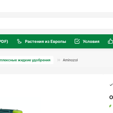
PDF)
Растения из Европы
Условия
плексные жидкие удобрения
Aminozol
О