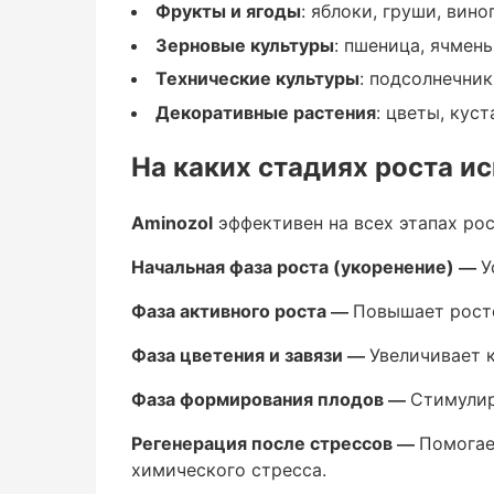
Фрукты и ягоды
: яблоки, груши, вино
Зерновые культуры
Зерновые культуры
: пшеница, ячмень
Технические культуры
: подсолнечник,
: пшеница, ячмень, кукуруза.
Декоративные растения
: цветы, кус
Технические культуры
На каких стадиях роста и
: подсолнечник, соя, сахарная свекла, ра
Aminozol
эффективен на всех этапах рос
Декоративные растения
Начальная фаза роста (укоренение) —
У
: цветы, кустарники, газонные травы.
Фаза активного роста —
Повышает рост
Фаза цветения и завязи —
Увеличивает к
На каких стадиях рост
Фаза формирования плодов —
Стимулир
Регенерация после стрессов —
Помогае
химического стресса.