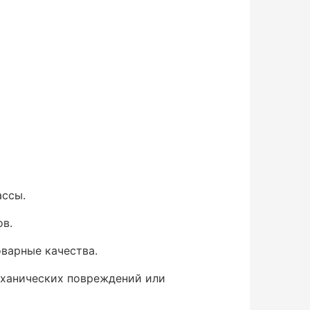
ассы.
ов.
оварные качества.
еханических повреждений или