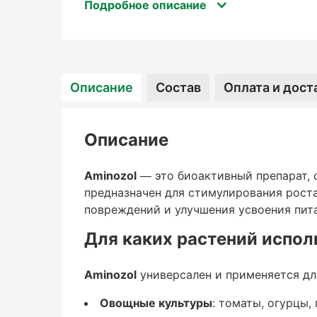
улучшения усвоения питательных вещес
Подробное описание
Для каких растений ис
Описание
Состав
Оплата и дост
Aminozol
Описание
универсален и применяется для большин
Aminozol
— это биоактивный препарат, 
предназначен для стимулирования роста
Овощные культуры
повреждений и улучшения усвоения пит
: томаты, огурцы, перцы, баклажаны, ка
Для каких растений испол
Фрукты и ягоды
Aminozol
универсален и применяется дл
: яблоки, груши, виноград, клубника, чер
Овощные культуры
: томаты, огурцы,