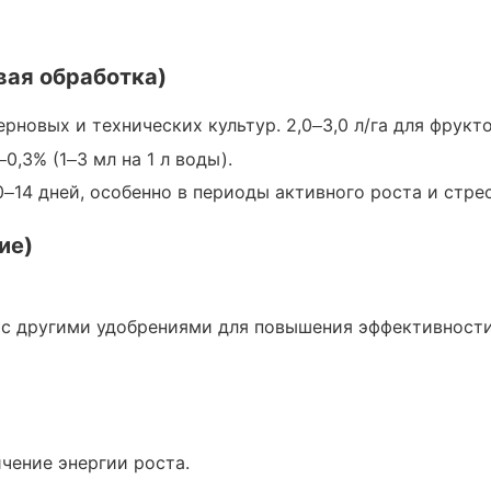
вая обработка)
ия, особенно в критические периоды:
 зерновых и технических культур. 2,0–3,0 л/га для фрук
1–0,3% (1–3 мл на 1 л воды).
0–14 дней, особенно в периоды активного роста и стре
ие саженцев.
ие)
твует наращиванию зеленой массы.
е с другими удобрениями для повышения эффективности
ет качество цветков и плодов.
ичение энергии роста.