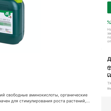
На
за
п
оп
Д
Т
в
ий свободные аминокислоты, органические
начен для стимулирования роста растений,
, ускорения регенерации после повреждений и