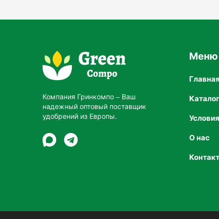
Дозировка
: 2,0–5,0 л/га.
Меню
Рекомендации
Главна
: Использовать вместе с другими удоб
питательных веществ.
Компания Гринкомпо – Ваш
Катало
надежный оптовый поставщик
удобрений из Европы.
Услови
Обработка семян
О нас
Контак
Дозировка
: 0,5–1,0 л/т семян.