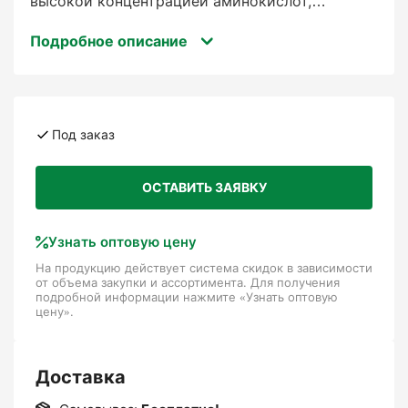
высокой концентрацией аминокислот,
содержащий 10% свободных аминокислот, для
Подробное описание
внекорневого применения и фертигации. Этот
продукт содержит натуральные аминокислоты
и пептиды растительного происхождения для
поддержки роста корней, поглощения
питательных веществ и стрессоустойчивости
Под заказ
сельскохозяйственных и садовых культур.
ОСТАВИТЬ ЗАЯВКУ
Упаковка, 10л
Узнать оптовую цену
На продукцию действует система скидок в зависимости
от объема закупки и ассортимента. Для получения
подробной информации нажмите «Узнать оптовую
цену».
Доставка