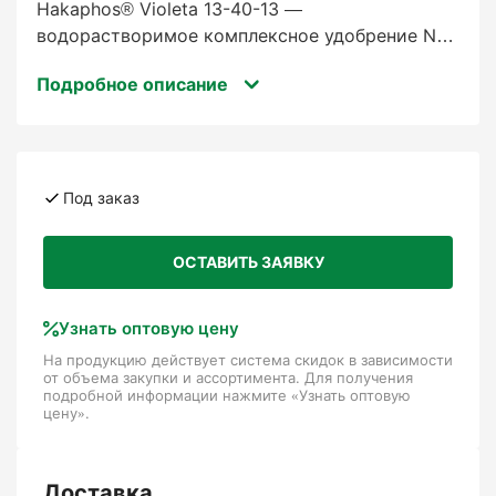
Hakaphos® Violeta 13-40-13 —
водорастворимое комплексное удобрение NPK
с микроэлементами. Высокое содержание P.
Подробное описание
Рекомендуемая формула для укоренения
культуры и для периодов, когда существует
высокая потребность в фосфоре. Это
удобрение содержит все заявленные
питательные вещества для растений для
Под заказ
индивидуального удобрения
сельскохозяйственных и садовых культур. Его
ОСТАВИТЬ ЗАЯВКУ
отличная растворимость предотвращает
засорение капельниц или форсунок. Однако
некоторые типы воды могут привести к
Узнать оптовую цену
выпадению осадков даже без добавления
На продукцию действует система скидок в зависимости
от объема закупки и ассортимента. Для получения
удобрения, поэтому при использовании таких
подробной информации нажмите «Узнать оптовую
вод требуется особая осторожность.
цену».
Доставка