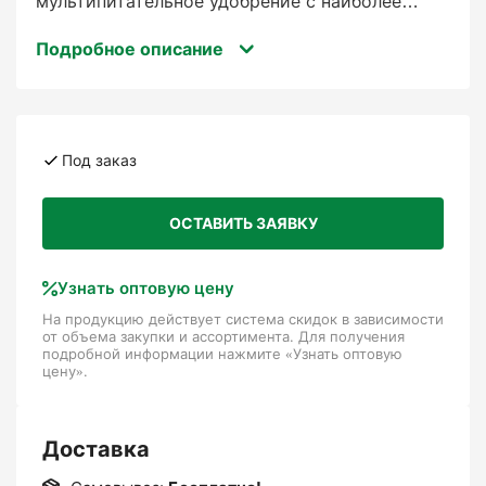
мультипитательное удобрение с наиболее
важными микроэлементами (Mn, Cu, Zn, Mo),
Подробное описание
специально разработанное для
сбалансированного питания зерновых культур.
Для внекорневого применения.
Под заказ
ОСТАВИТЬ ЗАЯВКУ
Узнать оптовую цену
На продукцию действует система скидок в зависимости
от объема закупки и ассортимента. Для получения
подробной информации нажмите «Узнать оптовую
цену».
Доставка