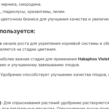
, черника, смородина.
, гладиолусы, хризантемы, лилии.
в цветочном бизнесе для улучшения качества и увелич
спользуется:
мы, лилии.
 в начале роста для укрепления корневой системы и об
вляется на стадии цветения.
наиболее важная стадия для применения
Hakaphos Viole
 улучшения качества и увеличения
ию и улучшенному завязыванию плодов.
: Удобрение способствует улучшению качества плодов,
а используется:
)
: Для опрыскивания растений удобрение растворяется 
 все питательные вещества. Опрыскивание лучше прово