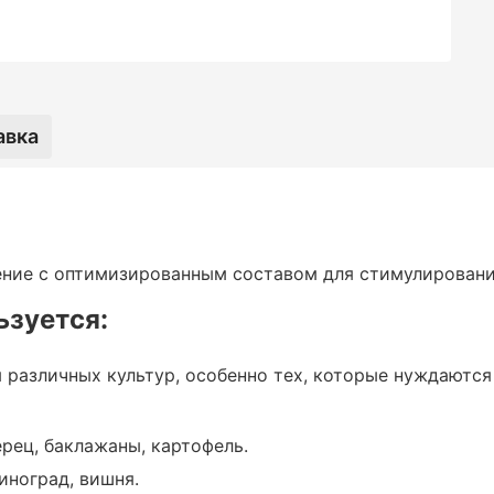
пользуется:
авка
нно тех, которые нуждаются в усиленной
ания завязей:
ние с оптимизированным составом для стимулирования
ьзуется:
офель.
 различных культур, особенно тех, которые нуждаются
перец, баклажаны, картофель.
виноград, вишня.