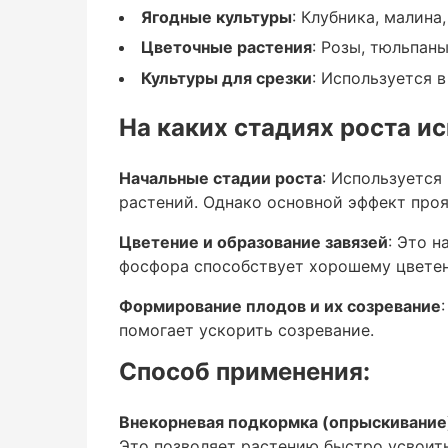
Ягодные культуры
Ягодные культуры
: Клубника, малина
Цветочные растения
: Розы, тюльпаны
: Клубника, малина, черника, смородина.
Культуры для срезки
: Используется 
Цветочные растения
На каких стадиях роста и
: Розы, тюльпаны, гладиолусы, хризанте
Начальные стадии роста
: Используется
Культуры для срезки
растений. Однако основной эффект проя
Цветение и образование завязей
: Это 
: Используется в цветочном бизнесе для
фосфора способствует хорошему цветен
продолжительности цветения.
Формирование плодов и их созревание
помогает ускорить созревание.
На каких стадиях рост
Способ применения:
Внекорневая подкормка (опрыскивание
Это позволяет растению быстро усвоить