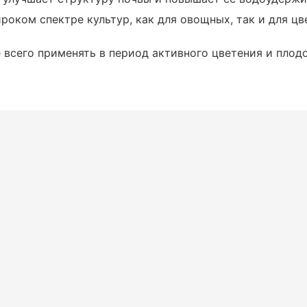
ироком спектре культур, как для овощных, так и для ц
 всего применять в период активного цветения и пло
)
растворяется в воде, после чего наносится на
 усвоить все питательные вещества.
ие или вечерние часы, чтобы избежать
астений через корни. Для этого растворяется