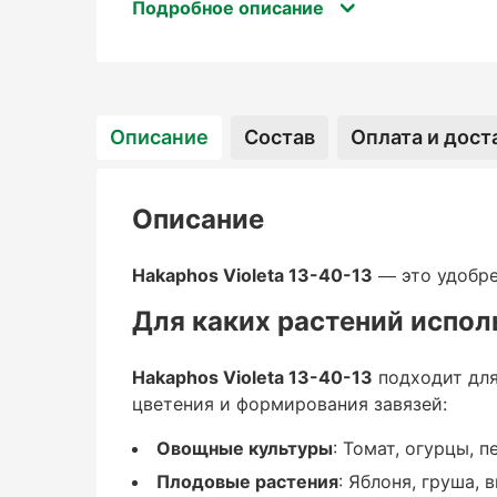
Для каких растений ис
Подробное описание
Описание
Состав
Оплата и дост
Hakaphos Violeta 13-40-13
подходит для различных культур, особе
Описание
поддержке в фазах цветения и формиров
Hakaphos Violeta 13-40-13
— это удобре
Овощные культуры
Для каких растений испол
: Томат, огурцы, перец, баклажаны, карт
Hakaphos Violeta 13-40-13
подходит для
Плодовые растения
цветения и формирования завязей:
: Яблоня, груша, виноград, вишня.
Овощные культуры
: Томат, огурцы, 
Плодовые растения
: Яблоня, груша, 