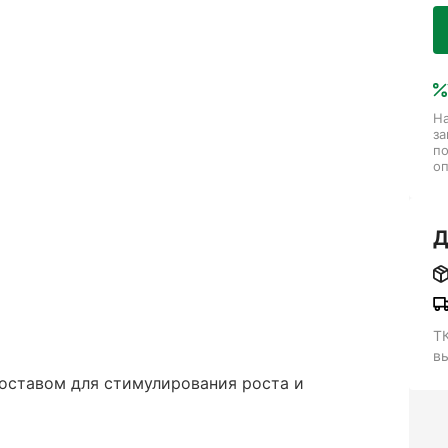
На
за
п
оп
Д
Т
в
оставом для стимулирования роста и