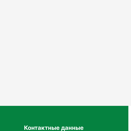
 и применяется на стадии активного роста и
ия на 10 литров воды. Для
плодовых деревьев
чных и декоративных растений
 важно проводить подкормки в период
Контактные данные