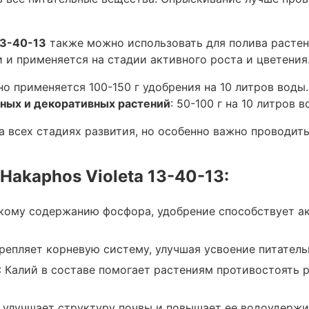
13-40-13
также можно использовать для полива растени
 и применяется на стадии активного роста и цветения
епления корневой системы и обеспечения
ко основной эффект проявляется на стадии
но применяется 100-150 г удобрения на 10 литров воды
ных и декоративных растений
: 50-100 г на 10 литров в
а всех стадиях развития, но особенно важно проводит
енения
Hakaphos Violeta 13-40-13
 Hakaphos
Violeta 13-40-13:
твует хорошему цветению и улучшенному
окому содержанию фосфора, удобрение способствует а
репляет корневую систему, улучшая усвоение питатель
: Калий в составе помогает растениям противостоять 
чества плодов, повышает их устойчивость к
ие.
е улучшает структуру почвы и повышает ее водоудерж