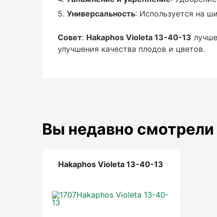
Универсальность
: Используется на ш
Способ применения:
Совет
:
Hakaphos Violeta 13-40-13
лучше
улучшения качества плодов и цветов.
Внекорневая подкормка (опрыскивание
: Для опрыскивания растений удобрение 
листья. Это позволяет растению быстро
Вы недавно смотрели
Опрыскивание лучше проводить в утренн
ожогов на листьях.
Корневая подкормка
Hakaphos Violeta 13-40-13
:
Hakaphos Violeta 13-40-13
также можно использовать для полива р