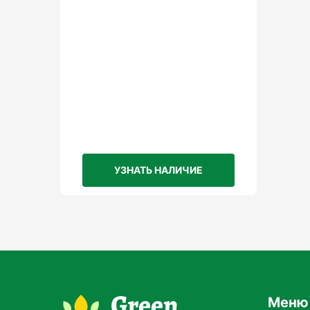
в воде в рекомендованной концентрации
цветения.
Дозировка
: Для
овощных культур
: Обычно применяется 100-150 г удобрен
и кустарников
: 150-200 г на 10 литров воды. Для
цвето
УЗНАТЬ НАЛИЧИЕ
: 50-100 г на 10 литров воды.
Частота применения
:
1-2 раза в месяц
на всех стадиях развития, но особенно
Меню