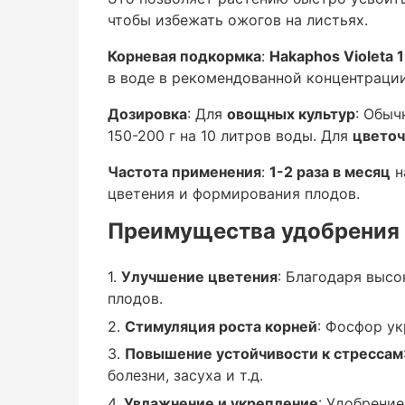
чтобы избежать ожогов на листьях.
Начальные стадии роста
Корневая подкормка
:
Hakaphos Violeta 
в воде в рекомендованной концентрации
: Используется в начале роста для укр
ранних этапов развития растений. Одна
Дозировка
: Для
овощных культур
: Обыч
цветения.
150-200 г на 10 литров воды. Для
цветоч
Частота применения
:
1-2 раза в месяц
н
Цветение и образование завязей
цветения и формирования плодов.
: Это наиболее важная стадия для прим
Преимущества удобрения
. Высокое содержание фосфора способс
Улучшение цветения
: Благодаря выс
завязыванию плодов.
плодов.
Формирование плодов и их созревание
Стимуляция роста корней
: Фосфор ук
Повышение устойчивости к стрессам
: Удобрение способствует улучшению ка
болезни, засуха и т.д.
болезням и помогает ускорить созреван
Увлажнение и укрепление
: Удобрени