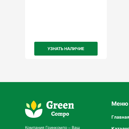
: 10-20 г удобрения на 10 литров воды.
П
: 15-30 г на 10 литров воды.
Декоративн
: 5-15 г на 10 литров воды.
Частота применения
УЗНАТЬ НАЛИЧИЕ
: Рекомендуется проводить подкормки 2
активного роста, цветения и формирова
Преимущества:
Меню
Главна
Компания Гринкомпо – Ваш
Сбалансированное питание
Катало