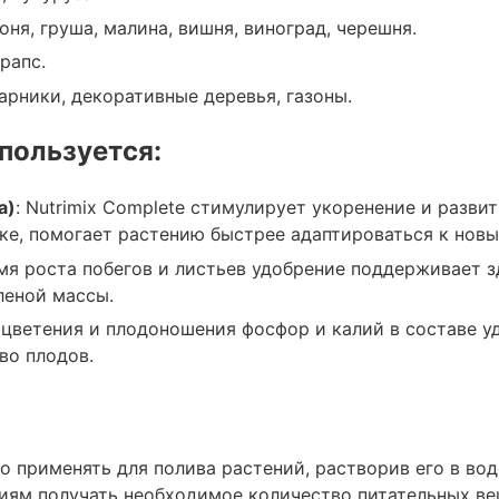
лоня, груша, малина, вишня, виноград, черешня.
рапс.
тарники, декоративные деревья, газоны.
спользуется:
вья, газоны.
а)
: Nutrimix Complete стимулирует укоренение и разви
ке, помогает растению быстрее адаптироваться к нов
емя роста побегов и листьев удобрение поддерживает 
а используется:
леной массы.
д цветения и плодоношения фосфор и калий в составе 
во плодов.
о применять для полива растений, растворив его в вод
иям получать необходимое количество питательных ве
нение и развитие корневой системы. Подходит