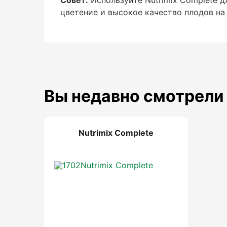
цветение и высокое качество плодов на 
Корневая подкормка
: Удобрение можно применять для полива
способ подходит для большинства культ
необходимое количество питательных в
Вы недавно смотрели
Внекорневая подкормка
: Для быстрого усвоения питательных 
Nutrimix Complete
растений. Внекорневая подкормка особе
цветения и формирования плодов.
Дозировка
:
Овощные и зерновые культуры