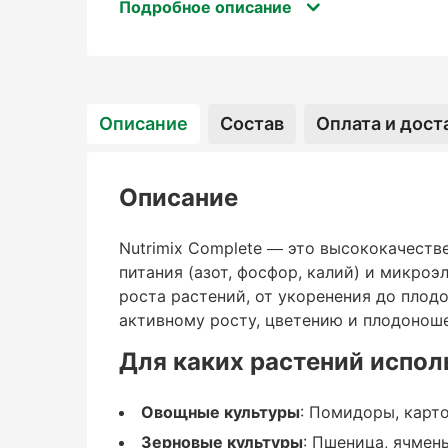
цветению и плодоношению.
Подробное описание
Для каких растений ис
Описание
Состав
Оплата и дост
Овощные культуры
Описание
: Помидоры, картофель, перец, баклажан
Nutrimix Complete — это высококачест
питания (азот, фосфор, калий) и микроэ
Зерновые культуры
роста растений, от укоренения до плод
активному росту, цветению и плодонош
: Пшеница, ячмень, кукуруза.
Для каких растений испол
Плодовые деревья и кустарники
Овощные культуры
: Помидоры, карто
: Яблоня, груша, малина, вишня, виногра
Зерновые культуры
: Пшеница, ячмень