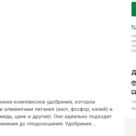
На
за
п
оп
Д
енное комплексное удобрение, которое
Т
в
 элементами питания (азот, фосфор, калий) и
медь, цинк и другие). Оно идеально подходит
оренения до плодоношения. Удобрение
х веществ и способствует активному росту,