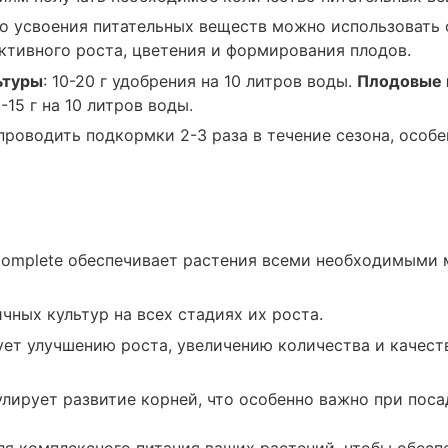
есадке, помогает растению быстрее
го усвоения питательных веществ можно использовать
ктивного роста, цветения и формирования плодов.
ьтуры
: 10-20 г удобрения на 10 литров воды.
Плодовые 
5-15 г на 10 литров воды.
проводить подкормки 2-3 раза в течение сезона, особе
обрение поддерживает здоровый вегетативный
ию зеленой массы.
 Complete обеспечивает растения всеми необходимыми
сфор и калий в составе удобрения помогают
айность и качество плодов.
ичных культур на всех стадиях их роста.
ует улучшению роста, увеличению количества и качест
улирует развитие корней, что особенно важно при поса
ля комплексного питания ваших растений, чтобы обесп