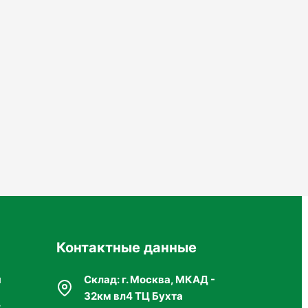
лодовые и ягодные растения
ые растения
-3 раза в течение сезона, особенно в периоды
ния плодов.
Контактные данные
я
Склад: г. Москва, МКАД -
32км вл4 ТЦ Бухта
г