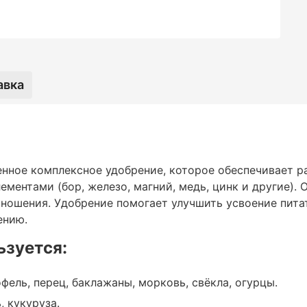
пользуется:
авка
ы, морковь, свёкла, огурцы.
венное комплексное удобрение, которое обеспечивает 
лементами (бор, железо, магний, медь, цинк и другие).
оношения. Удобрение помогает улучшить усвоение пит
ению.
ьзуется:
фель, перец, баклажаны, морковь, свёкла, огурцы.
д, черешня.
, кукуруза.