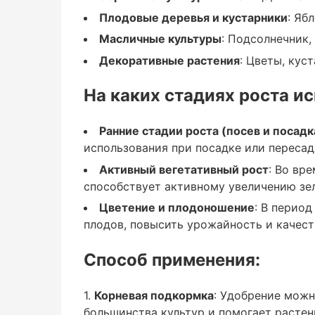
Плодовые деревья и кустарники
: Яб
Масличные культуры
Масличные культуры
: Подсолнечник, 
: Подсолнечник, рапс.
Декоративные растения
: Цветы, кус
Декоративные растения
На каких стадиях роста и
: Цветы, кустарники, декоративные дере
Ранние стадии роста (посев и посадк
использования при посадке или пересад
Активный вегетативный рост
: Во вр
На каких стадиях рост
способствует активному увеличению зе
Цветение и плодоношение
: В перио
плодов, повысить урожайность и качест
Способ применения:
Ранние стадии роста (посев и посадка)
Корневая подкормка
: Удобрение можн
большинства культур и помогает растен
: Nutrimix Complete стимулирует укоре