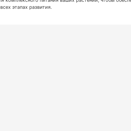
всех этапах развития.
 растений, растворив его в воде. Этот
ур и помогает растениям получать
еществ через корни.
веществ можно использовать опрыскивание
нно полезна в период активного роста,