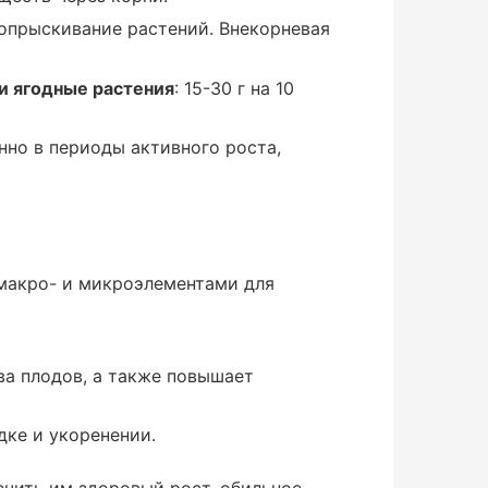
 опрыскивание растений. Внекорневая
и ягодные растения
: 15-30 г на 10
нно в периоды активного роста,
 макро- и микроэлементами для
ва плодов, а также повышает
дке и укоренении.
ечить им здоровый рост, обильное