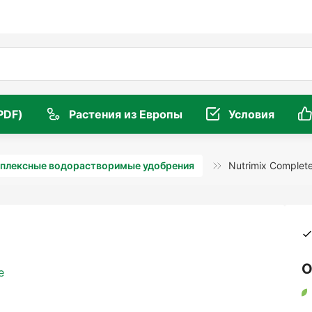
PDF)
Растения из Европы
Условия
плексные водорастворимые удобрения
Nutrimix Complet
О