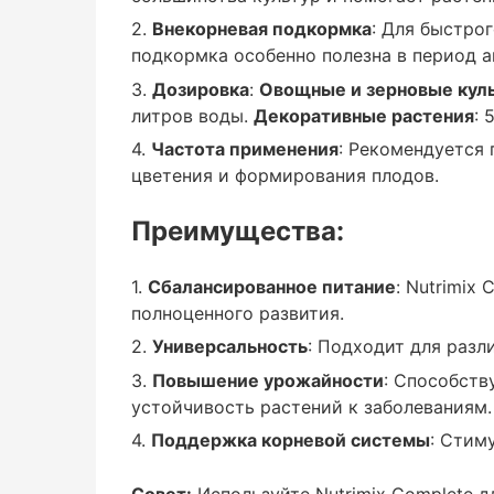
для использования при посадке или пер
Внекорневая подкормка
: Для быстро
адаптироваться к новым условиям.
подкормка особенно полезна в период а
Дозировка
:
Овощные и зерновые кул
Активный вегетативный рост
литров воды.
Декоративные растения
: 
Частота применения
: Рекомендуется 
: Во время роста побегов и листьев уд
цветения и формирования плодов.
рост, способствует активному увеличен
Преимущества:
Цветение и плодоношение
Сбалансированное питание
: Nutrimix
: В период цветения и плодоношения фо
полноценного развития.
улучшить завязь плодов, повысить урож
Универсальность
: Подходит для разл
Повышение урожайности
: Способств
устойчивость растений к заболеваниям.
Способ применения:
Поддержка корневой системы
: Стим
Совет:
Используйте Nutrimix Complete д