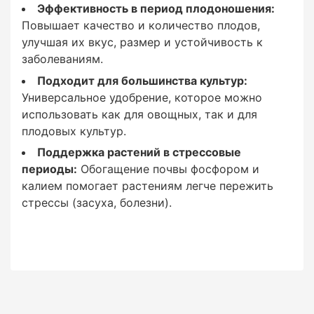
Эффективность в период плодоношения:
Повышает качество и количество плодов,
улучшая их вкус, размер и устойчивость к
Температура раствора:
заболеваниям.
Подходит для большинства культур:
Раствор удобрения должен быть в пределах
Универсальное удобрение, которое можно
15-25°C для лучшего усвоения.
использовать как для овощных, так и для
плодовых культур.
Время применения:
Поддержка растений в стрессовые
периоды:
Обогащение почвы фосфором и
Лучше всего применять удобрение в
калием помогает растениям легче пережить
прохладные утренние или вечерние часы
стрессы (засуха, болезни).
, чтобы избежать ожогов на листьях.
Частота полива:
При использовании через систему полива
необходимо убедиться, что раствор