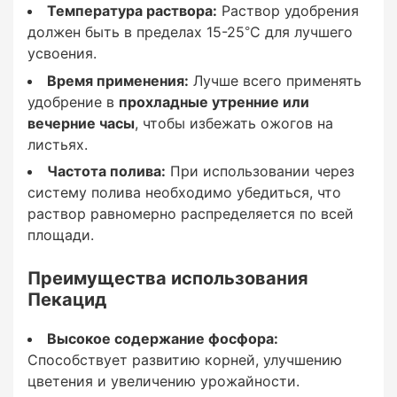
Температура раствора:
Раствор удобрения
Для большинства культур:
должен быть в пределах 15-25°C для лучшего
усвоения.
рекомендуется применять удобрение
2-3 раза
Время применения:
Лучше всего применять
в сезон
удобрение в
прохладные утренние или
вечерние часы
, чтобы избежать ожогов на
, ориентируясь на стадии роста растения:
листьях.
Первая подкормка
Частота полива:
При использовании через
— в начале цветения.
Вторая подкормка
систему полива необходимо убедиться, что
раствор равномерно распределяется по всей
— в фазу активного плодоношения.
Третья
площади.
подкормка
Преимущества использования
— при созревании плодов.
Пекацид
Высокое содержание фосфора:
Способствует развитию корней, улучшению
Особенности применения:
цветения и увеличению урожайности.