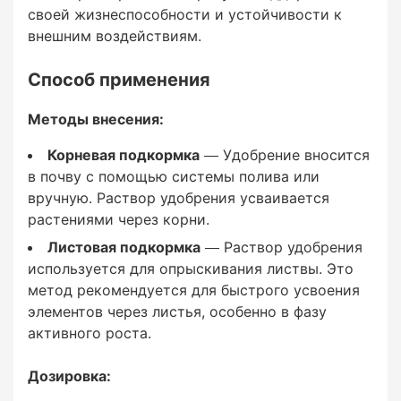
своей жизнеспособности и устойчивости к
Корневая подкормка
внешним воздействиям.
— Удобрение вносится в почву с помощью
Способ применения
системы полива или вручную. Раствор
удобрения усваивается растениями через
Методы внесения:
корни.
Корневая подкормка
— Удобрение вносится
Листовая подкормка
в почву с помощью системы полива или
вручную. Раствор удобрения усваивается
— Раствор удобрения используется для
растениями через корни.
опрыскивания листвы. Это метод
Листовая подкормка
— Раствор удобрения
рекомендуется для быстрого усвоения
используется для опрыскивания листвы. Это
элементов через листья, особенно в фазу
метод рекомендуется для быстрого усвоения
активного роста.
элементов через листья, особенно в фазу
активного роста.
Дозировка:
Дозировка: