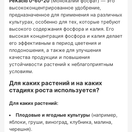
PeKacid 0-60-20
(Монокалий фосфат) — это
высококонцентрированное удобрение,
предназначенное для применения на различных
культурах, особенно для тех, которые требуют
На каких стадиях роста используется:
высокого содержания фосфора и калия. Его
высокая концентрация фосфора и калия делает
его эффективным в период цветения и
плодоношения, а также для улучшения
В период цветения и плодоношения
качества продукции и повышения
устойчивости растений к неблагоприятным
— Пекацид Нова помогает активировать
условиям.
процессы, связанные с образованием и
Для каких растений и на каких
развитием плодов.
стадиях роста используется?
При формировании плодов
Для каких растений:
— Высокое содержание фосфора и калия
Плодовые и ягодные культуры
(например,
способствует увеличению размеров плодов,
яблоки, груши, виноград, клубника, малина,
улучшению их вкусовых качеств и стойкости к
черешня).