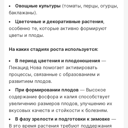
болезням.
Овощные культуры
(томаты, перцы, огурцы,
баклажаны).
В фазу зрелости и подготовки к зимовке
Цветочные и декоративные растения
,
особенно те, которые активно формируют
— В это время растения требуют поддержания
цветы и плоды.
своей жизнеспособности и устойчивости к
внешним воздействиям.
На каких стадиях роста используется:
В период цветения и плодоношения
—
Пекацид Нова помогает активировать
Способ применения
процессы, связанные с образованием и
развитием плодов.
При формировании плодов
— Высокое
содержание фосфора и калия способствует
увеличению размеров плодов, улучшению их
Методы внесения:
вкусовых качеств и стойкости к болезням.
В фазу зрелости и подготовки к зимовке
—
В это время растения требуют поддержания