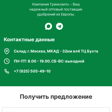
улучшая их вкус, размер и устойчивость к
Компания Гринкомпо – Ваш
надежный оптовый поставщик
заболеваниям.
удобрений из Европы.
Подходит для большинства культур:
Универсальное удобрение, которое можно
Контактные данные
использовать как для овощных, так и для
плодовых культур.
Склад: г. Москва, МКАД - 32км вл4 ТЦ Бухта
Поддержка растений в стрессовые периоды:
ПН-ПТ: 8.00 - 19.00. СБ-ВС: выходной
Обогащение почвы фосфором и калием
+7 (925) 505-49-10
помогает растениям легче пережить стрессы
(засуха, болезни).
Получить предложение