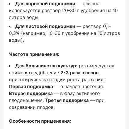
Для корневой подкормки
— обычно
используется раствор 20-30 г удобрения на 10
литров воды.
Для корневой подкормки
Для листовой подкормки
— раствор 0,1-
0,3% (например, 10-30 г удобрения на 10 литров
— обычно используется раствор 20-30 г
воды).
удобрения на 10 литров воды.
Частота применения:
Для листовой подкормки
Для большинства культур:
рекомендуется
— раствор 0,1-0,3% (например, 10-30 г
применять удобрение
2-3 раза в сезон
,
удобрения на 10 литров воды).
ориентируясь на стадии роста растения:
Первая подкормка
— в начале цветения.
Вторая подкормка
— в фазу активного
плодоношения.
Третья подкормка
— при
Частота применения:
созревании плодов.
Особенности применения: