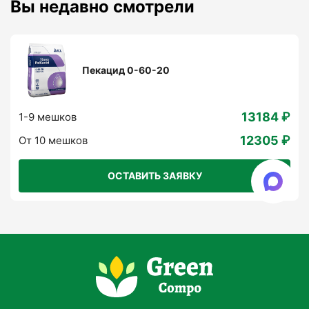
Вы недавно смотрели
равномерно распределяется по всей площади.
Пекацид 0-60-20
Преимущества
использования Пекацид
13184 ₽
1-9 мешков
12305 ₽
От 10 мешков
ОСТАВИТЬ ЗАЯВКУ
Высокое содержание фосфора:
Способствует развитию корней, улучшению
цветения и увеличению урожайности.
Эффективность в период плодоношения:
Повышает качество и количество плодов,