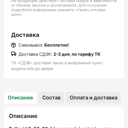
На продукцию действует система скидок в зависимости
от объема закупки и ассортимента. Для получения
подробной информации нажмите «Узнать оптовую
цену».
Для каких растений:
Доставка
Самовывоз:
Бесплатно!
Плодовые и ягодные культуры
Доставка СДЭК:
2-3 дня, по тарифу ТК
(например, яблоки, груши, виноград, клубника,
ТК «СДЭК» доставит заказ в выбранный пункт
малина, черешня).
выдачи или до двери
Овощные культуры
(томаты, перцы, огурцы, баклажаны).
Описание
Состав
Оплата и доставка
Цветочные и декоративные растения
Описание
, особенно те, которые активно формируют
цветы и плоды.