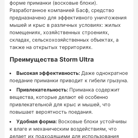
форме приманки (восковые блоки).
Низкие дозировки и небольшой расход
Разработанное компанией Басф, средство
обеспечивают экономичное применение.
предназначено для эффективного уничтожения
мышей и крыс в различных условиях: жилых
Контроль вторичного отравления:
помещениях, хозяйственных строениях,
складах, сельскохозяйственных объектах, а
Приманка содержит минимальные дозы
также на открытых территориях.
активного вещества, что снижает риск
вторичного отравления хищников, которые
Преимущества Storm Ultra
могут питаться погибшими грызунами.
Высокая эффективность:
Даже однократное
поедание приманки приводит к гибели грызуна.
Привлекательность:
Приманка содержит
Для каких ситуаций
вещества, которые делают её особенно
применяется яд Шторм
привлекательной для крыс и мышей, что
Ультра
повышает вероятность поедания.
Удобная форма:
Восковые блоки устойчивы
к влаге и механическим воздействиям, что
делает их подходящими для использования