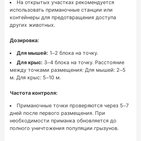
На открытых участках рекомендуется
активность грызунов (норы, тропы, углы
использовать приманочные станции или
помещений).
контейнеры для предотвращения доступа
других животных.
На открытых участках рекомендуется
использовать приманочные станции или
Дозировка:
контейнеры для предотвращения доступа
других животных.
Для мышей:
1–2 блока на точку.
Для крыс:
3–4 блока на точку. Расстояние
между точками размещения: Для мышей: 2–5
м. Для крыс: 5–10 м.
Дозировка:
Частота контроля:
Приманочные точки проверяются через 5–7
Для мышей:
дней после первого размещения. При
необходимости приманка обновляется до
1–2 блока на точку.
полного уничтожения популяции грызунов.
Для крыс: