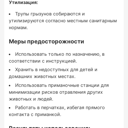
Утилизация:
3–4 блока на точку. Расстояние между
Трупы грызунов собираются и
точками размещения: Для мышей: 2–5 м. Для
утилизируются согласно местным санитарным
крыс: 5–10 м.
нормам.
Меры предосторожности
Использовать только по назначению, в
Частота контроля:
соответствии с инструкцией.
Хранить в недоступных для детей и
домашних животных местах.
Приманочные точки проверяются через 5–7
Использовать приманочные станции для
дней после первого размещения. При
минимизации рисков отравления других
необходимости приманка обновляется до
животных и людей.
полного уничтожения популяции грызунов.
Работать в перчатках, избегая прямого
контакта с приманкой.