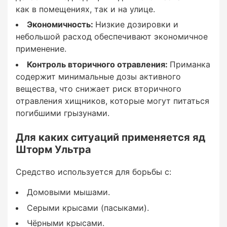
как в помещениях, так и на улице.
Экономичность:
Низкие дозировки и
Средство используется для борьбы с:
небольшой расход обеспечивают экономичное
применение.
Домовыми мышами.
Контроль вторичного отравления:
Приманка
Серыми крысами (пасыками).
содержит минимальные дозы активного
вещества, что снижает риск вторичного
Чёрными крысами.
отравления хищников, которые могут питаться
погибшими грызунами.
Для каких ситуаций применяется яд
Подходит для:
Шторм Ультра
Жилых домов.
Средство используется для борьбы с:
Домовыми мышами.
Промышленных объектов.
Серыми крысами (пасыками).
Складов с хранением продовольствия (с
Чёрными крысами.