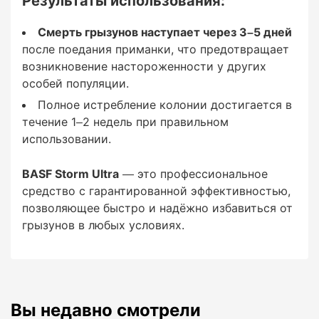
Результаты использования:
Утилизация:
Смерть грызунов наступает через 3–5 дней
после поедания приманки, что предотвращает
возникновение настороженности у других
Трупы грызунов собираются и утилизируются
особей популяции.
согласно местным санитарным нормам.
Полное истребление колонии достигается в
течение 1–2 недель при правильном
использовании.
Меры предосторожности
BASF Storm Ultra
— это профессиональное
средство с гарантированной эффективностью,
позволяющее быстро и надёжно избавиться от
грызунов в любых условиях.
Использовать только по назначению, в
соответствии с инструкцией.
Хранить в недоступных для детей и домашних
Вы недавно смотрели