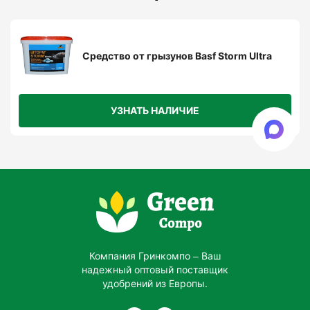
животных местах.
Использовать приманочные станции для
минимизации рисков отравления других
Средство от грызунов Basf Storm Ultra
животных и людей.
Работать в перчатках, избегая прямого
УЗНАТЬ НАЛИЧИЕ
контакта с приманкой.
Результаты
использования:
Компания Гринкомпо – Ваш
надежный оптовый поставщик
удобрений из Европы.
Смерть грызунов наступает через 3–5 дней