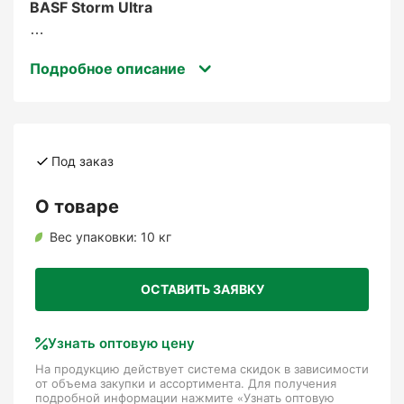
BASF Storm Ultra
— это современное средство для борьбы с
Подробное описание
грызунами, представленное в форме приманки
(восковые блоки). Разработанное компанией
Басф, средство предназначено для
эффективного уничтожения мышей и крыс в
различных условиях: жилых помещениях,
Под заказ
хозяйственных строениях, складах,
сельскохозяйственных объектах, а также на
О товаре
открытых территориях.
Вес упаковки:
10 кг
Преимущества Storm Ultra
ОСТАВИТЬ ЗАЯВКУ
Узнать оптовую цену
На продукцию действует система скидок в зависимости
от объема закупки и ассортимента. Для получения
Высокая эффективность:
подробной информации нажмите «Узнать оптовую