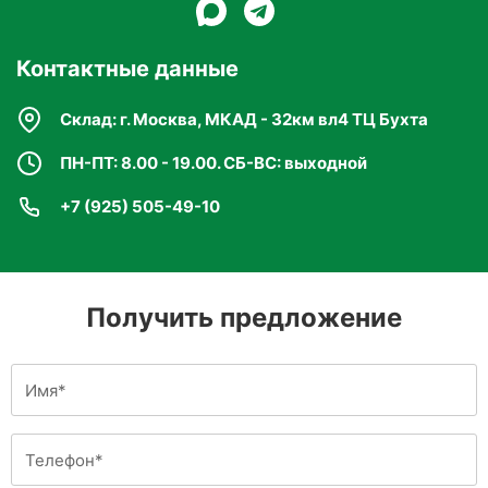
после поедания приманки, что предотвращает
возникновение настороженности у других
Контактные данные
особей популяции.
Склад: г. Москва, МКАД - 32км вл4 ТЦ Бухта
Полное истребление колонии достигается в
ПН-ПТ: 8.00 - 19.00. СБ-ВС: выходной
течение 1–2 недель при правильном
использовании.
+7 (925) 505-49-10
BASF Storm Ultra
Получить предложение
— это профессиональное средство с
гарантированной эффективностью,
позволяющее быстро и надёжно избавиться от
грызунов в любых условиях.