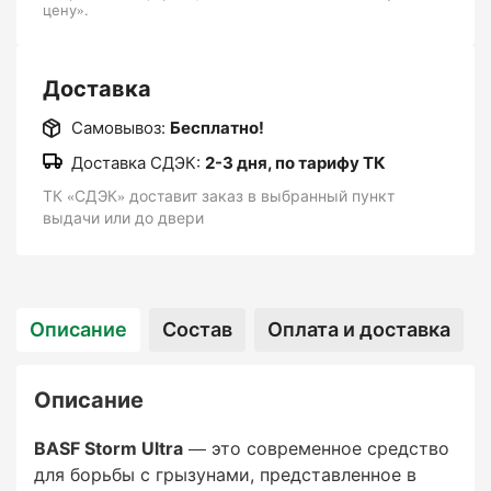
цену».
Даже однократное поедание приманки
приводит к гибели грызуна.
Доставка
Привлекательность:
Самовывоз:
Бесплатно!
Приманка содержит вещества, которые
Доставка СДЭК:
2-3 дня, по тарифу ТК
делают её особенно привлекательной для крыс
ТК «СДЭК» доставит заказ в выбранный пункт
и мышей, что повышает вероятность поедания.
выдачи или до двери
Удобная форма:
Восковые блоки устойчивы к влаге и
Описание
Состав
Оплата и доставка
механическим воздействиям, что делает их
подходящими для использования как в
Описание
помещениях, так и на улице.
BASF Storm Ultra
— это современное средство
Экономичность:
для борьбы с грызунами, представленное в