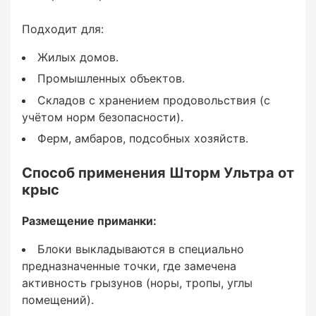
учётом норм безопасности).
Подходит для:
Ферм, амбаров, подсобных хозяйств.
Жилых домов.
Промышленных объектов.
Складов с хранением продовольствия (с
Способ применения
учётом норм безопасности).
Шторм Ультра от крыс
Ферм, амбаров, подсобных хозяйств.
Способ применения Шторм Ультра от
крыс
Размещение приманки:
Размещение приманки:
Блоки выкладываются в специально
предназначенные точки, где замечена
активность грызунов (норы, тропы, углы
Блоки выкладываются в специально
помещений).
предназначенные точки, где замечена