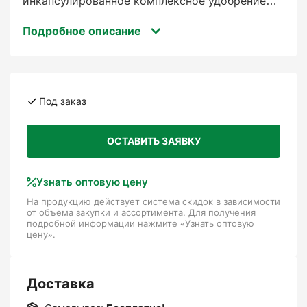
инкапсулированное комплексное удобрение
NPK с высоким содержанием фосфора и калия
Подробное описание
для субстратных смесей. Он подходит для
использования в горшечных почвах и
торфяных субстратах.
Упаковка, 25кг
Под заказ
ОСТАВИТЬ ЗАЯВКУ
Узнать оптовую цену
На продукцию действует система скидок в зависимости
от объема закупки и ассортимента. Для получения
подробной информации нажмите «Узнать оптовую
цену».
Доставка