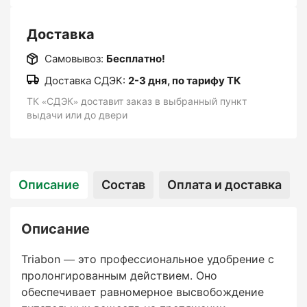
травяного покрова.
Доставка
Декоративные растения
Самовывоз:
Бесплатно!
: Многолетние цветы, кустарники, деревья, а
Доставка СДЭК:
2-3 дня, по тарифу ТК
также комнатные растения.
ТК «СДЭК» доставит заказ в выбранный пункт
выдачи или до двери
Плодовые деревья и ягодные кустарники
: Яблони, груши, виноград, малина, смородина
и другие.
Описание
Состав
Оплата и доставка
Овощные культуры
Описание
: Подходит для большинства овощей, особенно
требующих сбалансированного питания
Triabon — это профессиональное удобрение с
(например, томаты, перцы, баклажаны).
пролонгированным действием. Оно
обеспечивает равномерное высвобождение
Контейнерные и тепличные культуры