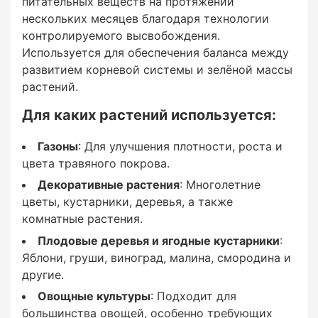
питательных веществ на протяжении
нескольких месяцев благодаря технологии
: Горшечные и балконные растения, а также
контролируемого высвобождения.
овощи и зелень, выращиваемые в теплицах.
Используется для обеспечения баланса между
развитием корневой системы и зелёной массы
растений.
На каких стадиях роста
Для каких растений используется:
применяется:
Газоны
: Для улучшения плотности, роста и
цвета травяного покрова.
Декоративные растения
: Многолетние
цветы, кустарники, деревья, а также
комнатные растения.
Посадка и пересадка:
Плодовые деревья и ягодные кустарники
:
Яблони, груши, виноград, малина, смородина и
Для быстрого укоренения растений.
другие.
Овощные культуры
: Подходит для
Начальный этап вегетации:
большинства овощей, особенно требующих