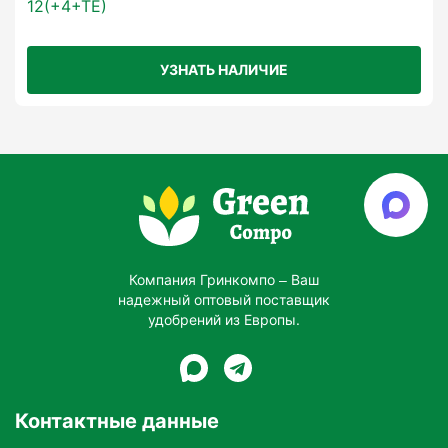
фосфора и калия.
Долгосрочное действие:
УЗНАТЬ НАЛИЧИЕ
Постепенное высвобождение питательных
веществ снижает частоту подкормок.
Повышение устойчивости:
Улучшает общее состояние растений, их
устойчивость к стрессам и качество урожая.
Компания Гринкомпо – Ваш
Экологичность:
надежный оптовый поставщик
удобрений из Европы.
Минимизирует потери питательных веществ за
счёт технологии контролируемого
высвобождения.
Контактные данные