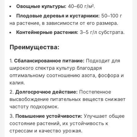
Овощные культуры:
40–60 г/м².
Рекомендуемые
Плодовые деревья и кустарники:
50–100 г
на растение, в зависимости от его размера.
дозировки:
Контейнерные растения:
3–5 г/л субстрата.
Преимущества:
Сбалансированное питание:
Подходит для
Газоны:
широкого спектра культур благодаря
оптимальному соотношению азота, фосфора и
30–50 г/м².
калия.
Долгосрочное действие:
Постепенное
Овощные культуры:
высвобождение питательных веществ снижает
частоту подкормок.
40–60 г/м².
Повышение устойчивости:
Улучшает общее
состояние растений, их устойчивость к
Плодовые деревья и кустарники:
стрессам и качество урожая.