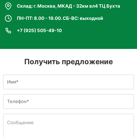
Склад: г. Москва, МКАД - 32км вл4 ТЦ Бухта
Совет:
ПН-ПТ: 8.00 - 19.00. СБ-ВС: выходной
Triabon — универсальное удобрение, идеально
+7 (925) 505-49-10
подходящее для длительного и стабильного
питания различных культур. Регулярное
использование в рекомендуемых дозах
обеспечивает здоровье растений и обильный
Получить предложение
урожай.