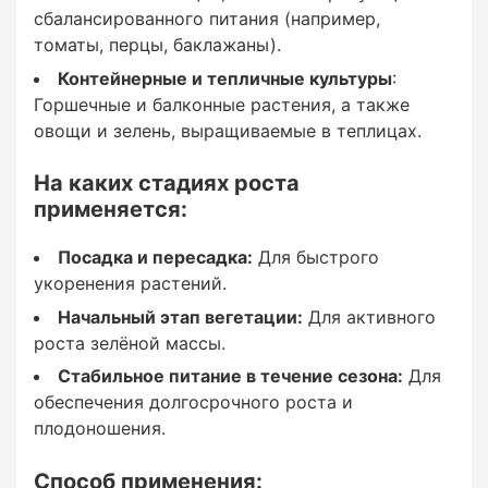
сбалансированного питания (например,
Для активного роста зелёной массы.
томаты, перцы, баклажаны).
Стабильное питание в течение сезона:
Контейнерные и тепличные культуры
:
Горшечные и балконные растения, а также
Для обеспечения долгосрочного роста и
овощи и зелень, выращиваемые в теплицах.
плодоношения.
На каких стадиях роста
применяется:
Способ применения:
Посадка и пересадка:
Для быстрого
укоренения растений.
Начальный этап вегетации:
Для активного
роста зелёной массы.
Стабильное питание в течение сезона:
Для
Для газонов:
обеспечения долгосрочного роста и
плодоношения.
Равномерно распределите гранулы по
поверхности газона и полейте водой для
Способ применения: