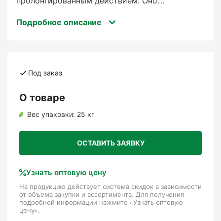
пролонгированным действием. Оно
обеспечивает равномерное высвобождение
Подробное описание
питательных веществ на протяжении
нескольких месяцев благодаря технологии
контролируемого высвобождения.
Используется для обеспечения баланса между
развитием корневой системы и зелёной массы
Под заказ
растений.
О товаре
Для каких растений
Вес упаковки:
25 кг
используется:
ОСТАВИТЬ ЗАЯВКУ
Узнать оптовую цену
На продукцию действует система скидок в зависимости
Газоны
от объема закупки и ассортимента. Для получения
подробной информации нажмите «Узнать оптовую
цену».
: Для улучшения плотности, роста и цвета