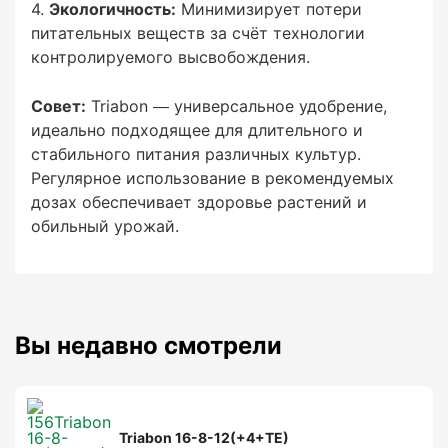
50–100 г на растение, в зависимости от его
Экологичность:
Минимизирует потери
размера.
питательных веществ за счёт технологии
контролируемого высвобождения.
Контейнерные растения:
Совет:
Triabon — универсальное удобрение,
3–5 г/л субстрата.
идеально подходящее для длительного и
стабильного питания различных культур.
Регулярное использование в рекомендуемых
дозах обеспечивает здоровье растений и
Преимущества:
обильный урожай.
Вы недавно смотрели
Сбалансированное питание:
Подходит для широкого спектра культур
благодаря оптимальному соотношению азота,
Triabon 16-8-12(+4+TE)