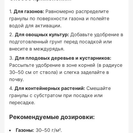
активации.
Для газонов:
Равномерно распределите
гранулы по поверхности газона и полейте
Для овощных культур:
водой для активации.
Добавьте удобрение в подготовленный грунт
Для овощных культур:
Добавьте удобрение в
перед посадкой или внесите в междурядья.
подготовленный грунт перед посадкой или
внесите в междурядья.
Для плодовых деревьев и кустарников:
Для плодовых деревьев и кустарников:
Рассыпьте удобрение в зоне корней (в радиусе
Рассыпьте удобрение в зоне корней (в радиусе
30–50 см от ствола) и слегка заделайте в
30–50 см от ствола) и слегка заделайте в
почву.
почву.
Для контейнерных растений:
Смешайте
гранулы с субстратом при посадке или
Для контейнерных растений:
пересадке.
Смешайте гранулы с субстратом при посадке
Рекомендуемые дозировки:
или пересадке.
Газоны:
30–50 г/м².