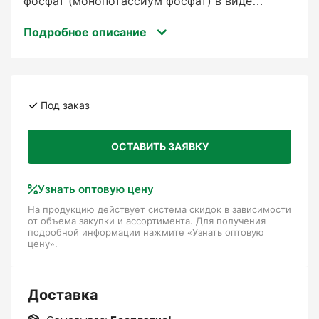
фосфат (монопотассиум фосфат) в виде
мелкокристаллического порошка. Для
Подробное описание
приготовления растворов, используемых при
фертигации в качестве одного из компонентов
многокомпонентных питательных растворов
или самостоятельно, а также при внесении
удобрений после укоренения. Используется в
Под заказ
периоды высокой потребности в фосфоре.
ОСТАВИТЬ ЗАЯВКУ
Упаковка, 25кг
Узнать оптовую цену
На продукцию действует система скидок в зависимости
от объема закупки и ассортимента. Для получения
подробной информации нажмите «Узнать оптовую
цену».
Доставка