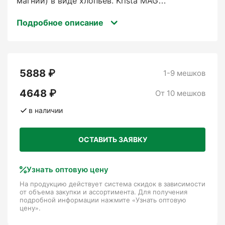
магний) в виде хлопьев. Krista MAG
предназначен для приготовления растворов
Подробное описание
для использования в фертигации в качестве
одного из компонентов многокомпонентных
питательных растворов или самостоятельно, а
также для послекорневой подкормки.
5888 ₽
1-9 мешков
Упаковка, 25кг
4648 ₽
От 10 мешков
в наличии
ОСТАВИТЬ ЗАЯВКУ
Узнать оптовую цену
На продукцию действует система скидок в зависимости
от объема закупки и ассортимента. Для получения
подробной информации нажмите «Узнать оптовую
цену».