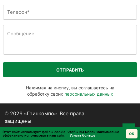
ОТПРАВИТЬ
Нажимая на кнопку, вы соглашаетесь на
обработку своих
персональных данных
© 2026 «Гринкомпо». Все права
защищены
Пользовательское соглашение
Этот сайт использует файлы cookie, чтобы вы могли максимально
OK
эффективно использовать наш сайт.
Узнать больше