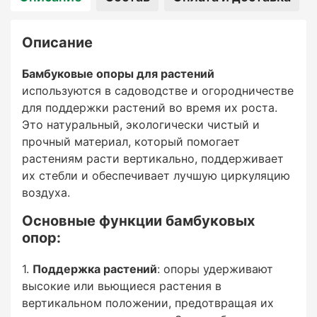
заболеваний, которые часто возникают при
застое влаги и плохой вентиляции.
Описание
Оптимизация пространства
Бамбуковые опоры для растений
используются в садоводстве и огородничестве
: использование опор позволяет выращивать
для поддержки растений во время их роста.
растения на меньшей площади, что особенно
Это натуральный, экологически чистый и
важно для небольших садов и теплиц.
прочный материал, который помогает
Вьющиеся растения могут расти вертикально,
растениям расти вертикально, поддерживает
не занимая много горизонтального
их стебли и обеспечивает лучшую циркуляцию
пространства.
воздуха.
Удобство сбора урожая
Основные функции бамбуковых
опор:
: поддерживаемые бамбуковыми опорами
растения проще обслуживать, собирать с них
Поддержка растений
: опоры удерживают
плоды и ухаживать за ними.
высокие или вьющиеся растения в
вертикальном положении, предотвращая их
Естественная эстетика