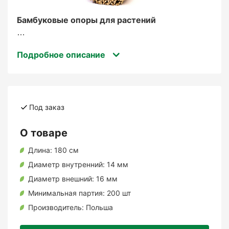
Бамбуковые опоры для растений
используются в садоводстве и
Подробное описание
огородничестве для поддержки растений во
время их роста. Это натуральный,
экологически чистый и прочный материал,
который помогает растениям расти
вертикально, поддерживает их стебли и
Под заказ
обеспечивает лучшую циркуляцию воздуха.
О товаре
Основные функции
Длина:
180 см
бамбуковых опор:
Диаметр внутренний:
14 мм
Диаметр внешний:
16 мм
Поддержка растений
Минимальная партия:
200 шт
Производитель:
Польша
: опоры удерживают высокие или вьющиеся