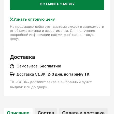
растения в вертикальном положении,
ОСТАВИТЬ ЗАЯВКУ
предотвращая их падение или искривление.
Это особенно важно для растений с тонкими
или слабым стеблями, которые могут
Узнать оптовую цену
ломаться под тяжестью собственных плодов
На продукцию действует система скидок в зависимости
(например, томатов, огурцов, фасоли).
от объема закупки и ассортимента. Для получения
подробной информации нажмите «Узнать оптовую
цену».
Направление роста
: бамбуковые палки помогают контролировать
Доставка
направление роста вьющихся растений, таких
Самовывоз:
Бесплатно!
как горох, виноград или плющ, направляя их
вверх или вдоль опоры.
Доставка СДЭК:
2-3 дня, по тарифу ТК
ТК «СДЭК» доставит заказ в выбранный пункт
Предотвращение заболеваний
выдачи или до двери
: за счет поддержания вертикального
положения растения лучше проветриваются,
что уменьшает риск развития грибковых
Описание
Состав
Оплата и доставка