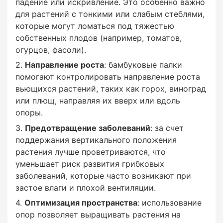
падение или искривление. Это особенно важно
для растений с тонкими или слабым стеблями,
: бамбуковые опоры выглядят привлекательно
которые могут ломаться под тяжестью
и естественно, гармонично вписываясь в
собственных плодов (например, томатов,
садовый ландшафт.
огурцов, фасоли).
Направление роста
: бамбуковые палки
помогают контролировать направление роста
вьющихся растений, таких как горох, виноград
Бамбуковые опоры востребованы как среди
или плющ, направляя их вверх или вдоль
любителей-садоводов, так и среди
опоры.
профессиональных фермеров благодаря их
Предотвращение заболеваний
: за счет
прочности, долговечности и экологичности.
поддержания вертикального положения
растения лучше проветриваются, что
уменьшает риск развития грибковых
заболеваний, которые часто возникают при
застое влаги и плохой вентиляции.
Оптимизация пространства
: использование
опор позволяет выращивать растения на