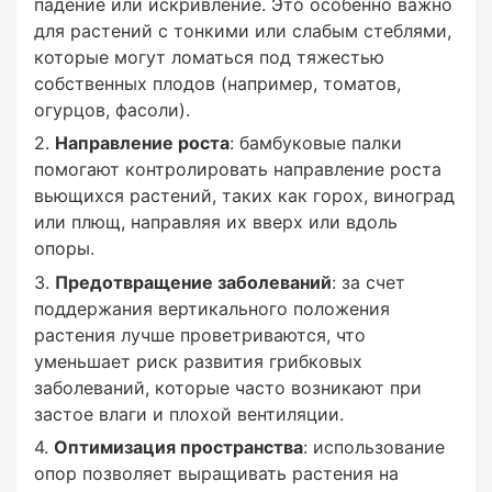
падение или искривление. Это особенно важно
для растений с тонкими или слабым стеблями,
: бамбуковые опоры выглядят привлекательно
которые могут ломаться под тяжестью
и естественно, гармонично вписываясь в
собственных плодов (например, томатов,
садовый ландшафт.
огурцов, фасоли).
Направление роста
: бамбуковые палки
помогают контролировать направление роста
вьющихся растений, таких как горох, виноград
Бамбуковые опоры востребованы как среди
или плющ, направляя их вверх или вдоль
любителей-садоводов, так и среди
опоры.
профессиональных фермеров благодаря их
Предотвращение заболеваний
: за счет
прочности, долговечности и экологичности.
поддержания вертикального положения
растения лучше проветриваются, что
уменьшает риск развития грибковых
заболеваний, которые часто возникают при
застое влаги и плохой вентиляции.
Оптимизация пространства
: использование
опор позволяет выращивать растения на