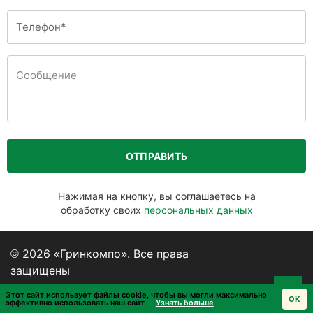
ОТПРАВИТЬ
Нажимая на кнопку, вы соглашаетесь на
обработку своих
персональных данных
© 2026 «Гринкомпо». Все права
защищены
Пользовательское соглашение
Этот сайт использует файлы cookie, чтобы вы могли максимально
OK
эффективно использовать наш сайт.
Узнать больше