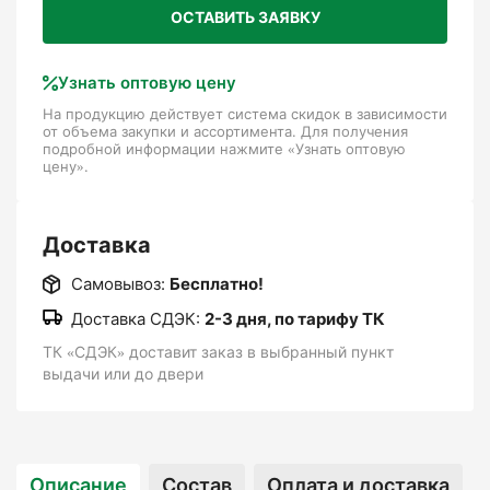
растения в вертикальном положении,
ОСТАВИТЬ ЗАЯВКУ
предотвращая их падение или искривление.
Это особенно важно для растений с тонкими
или слабым стеблями, которые могут
Узнать оптовую цену
ломаться под тяжестью собственных плодов
На продукцию действует система скидок в зависимости
(например, томатов, огурцов, фасоли).
от объема закупки и ассортимента. Для получения
подробной информации нажмите «Узнать оптовую
цену».
Направление роста
: бамбуковые палки помогают контролировать
Доставка
направление роста вьющихся растений, таких
Самовывоз:
Бесплатно!
как горох, виноград или плющ, направляя их
вверх или вдоль опоры.
Доставка СДЭК:
2-3 дня, по тарифу ТК
ТК «СДЭК» доставит заказ в выбранный пункт
Предотвращение заболеваний
выдачи или до двери
: за счет поддержания вертикального
положения растения лучше проветриваются,
что уменьшает риск развития грибковых
Описание
Состав
Оплата и доставка