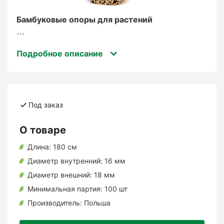
Бамбуковые опоры для растений
используются в садоводстве и
Подробное описание
огородничестве для поддержки растений во
время их роста. Это натуральный,
экологически чистый и прочный материал,
который помогает растениям расти
вертикально, поддерживает их стебли и
Под заказ
обеспечивает лучшую циркуляцию воздуха.
О товаре
Основные функции
Длина:
180 см
бамбуковых опор:
Диаметр внутренний:
16 мм
Диаметр внешний:
18 мм
Поддержка растений
Минимальная партия:
100 шт
Производитель:
Польша
: опоры удерживают высокие или вьющиеся