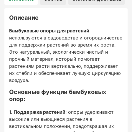
заболеваний, которые часто возникают при
застое влаги и плохой вентиляции.
Описание
Оптимизация пространства
Бамбуковые опоры для растений
используются в садоводстве и огородничестве
: использование опор позволяет выращивать
для поддержки растений во время их роста.
растения на меньшей площади, что особенно
Это натуральный, экологически чистый и
важно для небольших садов и теплиц.
прочный материал, который помогает
Вьющиеся растения могут расти вертикально,
растениям расти вертикально, поддерживает
не занимая много горизонтального
их стебли и обеспечивает лучшую циркуляцию
пространства.
воздуха.
Удобство сбора урожая
Основные функции бамбуковых
опор:
: поддерживаемые бамбуковыми опорами
растения проще обслуживать, собирать с них
Поддержка растений
: опоры удерживают
плоды и ухаживать за ними.
высокие или вьющиеся растения в
вертикальном положении, предотвращая их
Естественная эстетика